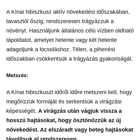
A Kínai hibiszkusz aktív növekedési időszakában,
tavasztól őszig, rendszeresen trágyázzuk a
növényt. Használjunk általános célú vízben oldható
tápoldatot, amelyet hetente vagy két hetente
adagoljunk a locsoláshoz. Télen, a pihenési
időszakban csökkentsük a trágyázás gyakoriságát.
Metszés:
A Kínai hibiszkuszt időről időre metszeni kell, hogy
megőrizzük formáját és serkentsük a virágzási
képességét.
A virágzás után vágjuk vissza a
hosszú hajtásokat, hogy ösztönözzük az új
növekedést. Az elszáradt vagy beteg hajtásokat
távolítsuk el rendszeresen.