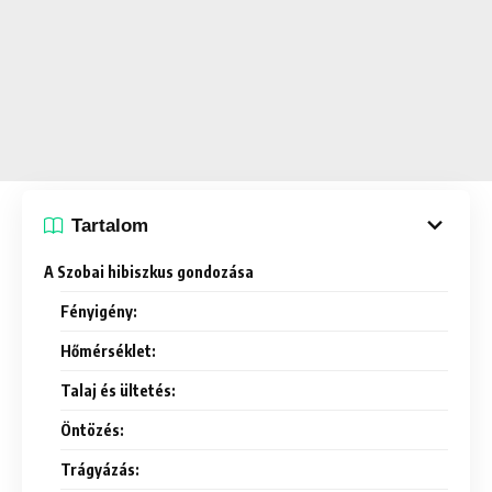
Tartalom
A Szobai hibiszkus gondozása
Fényigény:
Hőmérséklet:
Talaj és ültetés:
Öntözés:
Trágyázás: