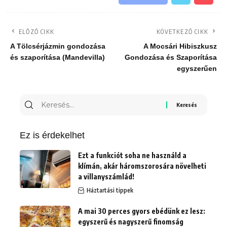
ELŐZŐ CIKK
KÖVETKEZŐ CIKK
A Tölcsérjázmin gondozása
A Mocsári Hibiszkusz
és szaporítása (Mandevilla)
Gondozása és Szaporítása
egyszerűen
Keresés
erre:
Ez is érdekelhet
Ezt a funkciót soha ne használd a
klímán, akár háromszorosára növelheti
a villanyszámlád!
Háztartási tippek
A mai 30 perces gyors ebédünk ez lesz:
egyszerű és nagyszerű finomság