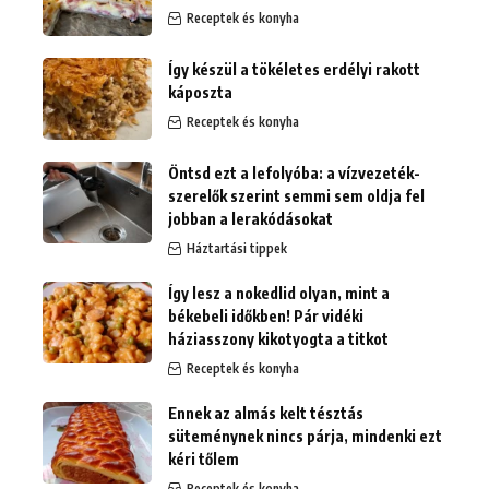
Receptek és konyha
Így készül a tökéletes erdélyi rakott
káposzta
Receptek és konyha
Öntsd ezt a lefolyóba: a vízvezeték-
szerelők szerint semmi sem oldja fel
jobban a lerakódásokat
Háztartási tippek
Így lesz a nokedlid olyan, mint a
békebeli időkben! Pár vidéki
háziasszony kikotyogta a titkot
Receptek és konyha
Ennek az almás kelt tésztás
süteménynek nincs párja, mindenki ezt
kéri tőlem
Receptek és konyha