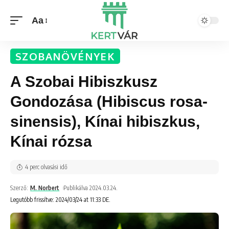
Aa
SZOBANÖVÉNYEK
A Szobai Hibiszkusz
Gondozása (Hibiscus rosa-
sinensis), Kínai hibiszkus,
Kínai rózsa
4 perc olvasási idő
Szerző:
M. Norbert
Publikálva 2024.03.24.
Legutóbb frissítve: 2024/03/24 at 11:33 DE.