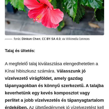
forrás:
Dinkun Chen
,
CC BY-SA 4.0
, via Wikimedia Commons
Talaj és ültetés:
A megfelelő talaj kiválasztása elengedhetetlen a
Kínai hibiszkusz számára.
Válasszunk jó
vízelvezető virágföldet, amely gazdag
tápanyagokban és könnyű szerkezetű. A talajba
keverhetünk egy kevés komposztot vagy
perlitet a jobb vízelvezetés és tápanyagtartalom
érdekében.
Az ültetőedénynek jó vízelvezetést kell