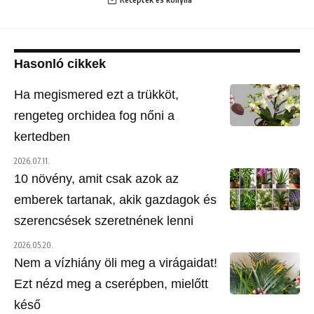
Hasonló cikkek
Ha megismered ezt a trükköt,
rengeteg orchidea fog nőni a
kertedben
2026.07.11.
10 növény, amit csak azok az
emberek tartanak, akik gazdagok és
szerencsések szeretnének lenni
2026.05.20.
Nem a vízhiány öli meg a virágaidat!
Ezt nézd meg a cserépben, mielőtt
késő