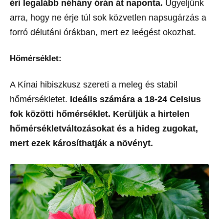
éri legalább néhány órán át naponta.
Ügyeljünk
arra, hogy ne érje túl sok közvetlen napsugárzás a
forró délutáni órákban, mert ez leégést okozhat.
Hőmérséklet:
A Kínai hibiszkusz szereti a meleg és stabil
hőmérsékletet.
Ideális számára a 18-24 Celsius
fok közötti hőmérséklet. Kerüljük a hirtelen
hőmérsékletváltozásokat és a hideg zugokat,
mert ezek károsíthatják a növényt.