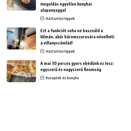
megoldás egyetlen konyhai
alapanyaggal
Háztartási tippek
Ezt a funkciót soha ne használd a
klímán, akár háromszorosára növelheti
a villanyszámlád!
Háztartási tippek
A mai 30 perces gyors ebédünk ez lesz:
egyszerű és nagyszerű finomság
Receptek és konyha