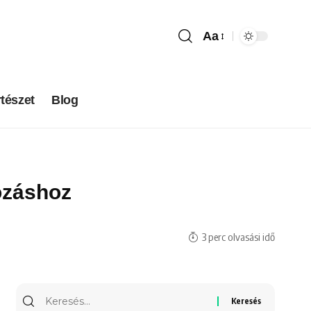
Aa
tészet
Blog
ozáshoz
3 perc olvasási idő
Keresés