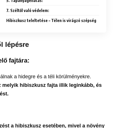
5. Tápanyagellátás:
7. Széltől való védelem:
Hibiszkusz teleltetése – Télen is virágzó szépség
ől lépésre
lő fajtára:
gálnak a hidegre és a téli körülményekre.
melyik hibiszkusz fajta illik leginkább, és
ést.
ést a hibiszkusz esetében, mivel a növény