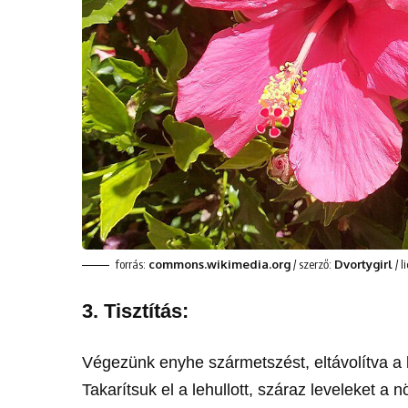
forrás:
commons.wikimedia.org
/ szerző:
Dvortygirl
/ l
3. Tisztítás:
Végezünk enyhe szármetszést, eltávolítva a b
Takarítsuk el a lehullott, száraz leveleket 