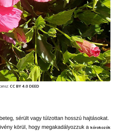
icensz:
CC BY 4.0 DEED
eteg, sérült vagy túlzottan hosszú hajtásokat.
a növény körül, hogy megakadályozzuk a
kórokozók