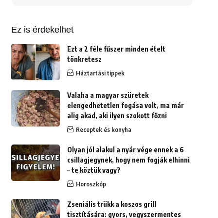
erre:
Ez is érdekelhet
Ezt a 2 féle fűszer minden ételt
tönkretesz
Háztartási tippek
Valaha a magyar szüretek
elengedhetetlen fogása volt, ma már
alig akad, aki ilyen szokott főzni
Receptek és konyha
Olyan jól alakul a nyár vége ennek a 6
csillagjegynek, hogy nem fogják elhinni
– te köztük vagy?
Horoszkóp
Zseniális trükk a koszos grill
tisztítására: gyors, vegyszermentes