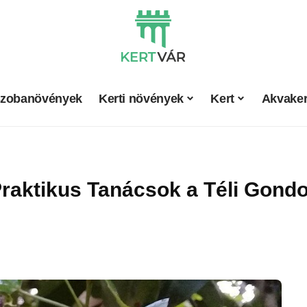
zobanövények
Kerti növények
Kert
Akvaker
 Praktikus Tanácsok a Téli Gond