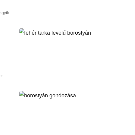
egyik
r-