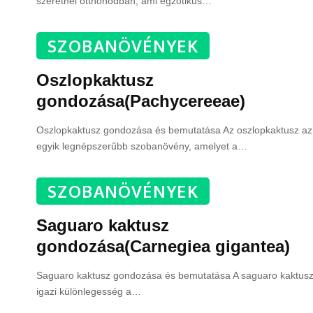
szeretnél otthonodban, ami egzotikus
…
SZOBANÖVÉNYEK
Oszlopkaktusz
gondozása(Pachycereeae)
Oszlopkaktusz gondozása és bemutatása Az oszlopkaktusz az
egyik legnépszerűbb szobanövény, amelyet a
…
SZOBANÖVÉNYEK
Saguaro kaktusz
gondozása(Carnegiea gigantea)
Saguaro kaktusz gondozása és bemutatása A saguaro kaktus
igazi különlegesség a
…