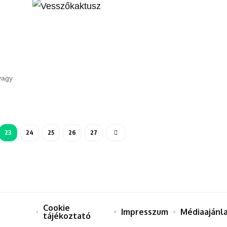
vagy
23
24
25
26
27
Cookie
Impresszum
Médiaajánl
tájékoztató