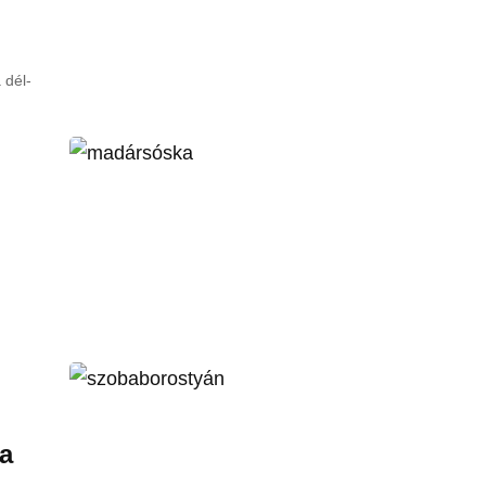
 dél-
a