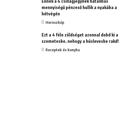
Ennek a 6 csillagjegynek hatalmas
mennyiségű pénzeső hullik a nyakába a
hétvégén
Horoszkóp
Ezt a 4 féle zöldséget azonnal dobd ki a
szemetesbe, nehogy a húslevesbe rakd!
Receptek és konyha