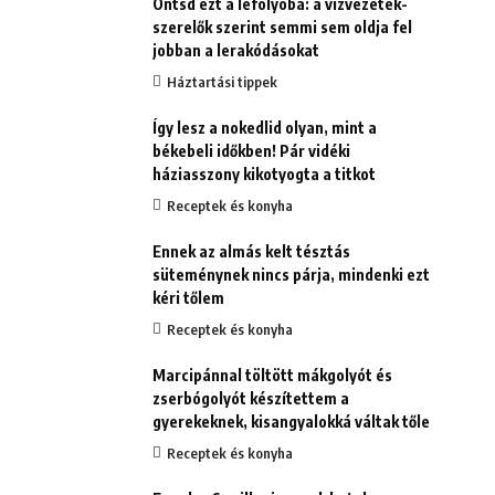
Öntsd ezt a lefolyóba: a vízvezeték-
szerelők szerint semmi sem oldja fel
jobban a lerakódásokat
Háztartási tippek
Így lesz a nokedlid olyan, mint a
békebeli időkben! Pár vidéki
háziasszony kikotyogta a titkot
Receptek és konyha
Ennek az almás kelt tésztás
süteménynek nincs párja, mindenki ezt
kéri tőlem
Receptek és konyha
Marcipánnal töltött mákgolyót és
zserbógolyót készítettem a
gyerekeknek, kisangyalokká váltak tőle
Receptek és konyha