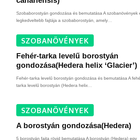
canariensis)
Szobaborostyán gondozása és bemutatása A szobanövények 
legkedveltebb fajtája a szobaborostyán, amely
…
SZOBANÖVÉNYEK
Fehér-tarka levelű borostyán
gondozása(Hedera helix ‘Glacier’)
Fehér-tarka levelű borostyán gondozása és bemutatása A fehé
tarka levelű borostyán (Hedera helix
…
SZOBANÖVÉNYEK
A borostyán gondozása(Hedera)
5 borostyán fajta rövid bemutatása A borostyán (Hedera) egy