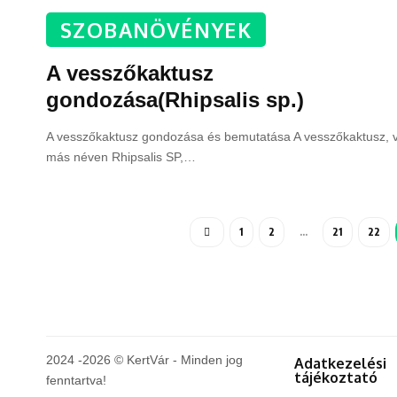
SZOBANÖVÉNYEK
A vesszőkaktusz
gondozása(Rhipsalis sp.)
A vesszőkaktusz gondozása és bemutatása A vesszőkaktusz, 
más néven Rhipsalis SP,
…
1
2
…
21
22
2024 -2026 © KertVár - Minden jog
Adatkezelési
tájékoztató
fenntartva!