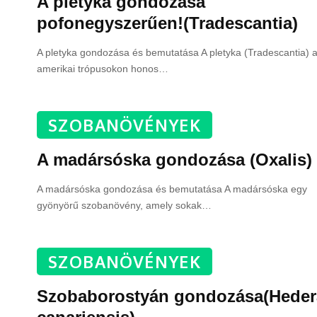
A pletyka gondozása
pofonegyszerűen!(Tradescantia)
A pletyka gondozása és bemutatása A pletyka (Tradescantia) a
amerikai trópusokon honos
…
SZOBANÖVÉNYEK
A madársóska gondozása (Oxalis)
A madársóska gondozása és bemutatása A madársóska egy
gyönyörű szobanövény, amely sokak
…
SZOBANÖVÉNYEK
Szobaborostyán gondozása(Heder