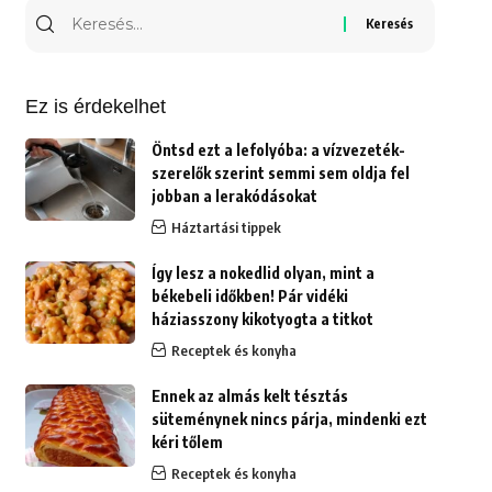
Keresés
erre:
Ez is érdekelhet
Öntsd ezt a lefolyóba: a vízvezeték-
szerelők szerint semmi sem oldja fel
jobban a lerakódásokat
Háztartási tippek
Így lesz a nokedlid olyan, mint a
békebeli időkben! Pár vidéki
háziasszony kikotyogta a titkot
Receptek és konyha
Ennek az almás kelt tésztás
süteménynek nincs párja, mindenki ezt
kéri tőlem
Receptek és konyha