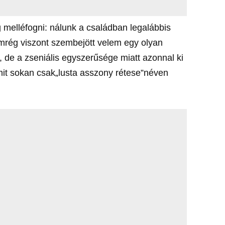
melléfogni: nálunk a családban legalábbis
Nemrég viszont szembejött velem egy olyan
de a zseniális egyszerűsége miatt azonnal ki
 amit sokan csak„lusta asszony rétese”néven