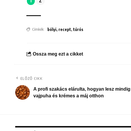
1
2
Címkék:
bólyi
,
recept
,
túrós
Ossza meg ezt a cikket
ELŐZŐ CIKK
A profi szakács elárulta, hogyan lesz mindig
vajpuha és krémes a máj otthon