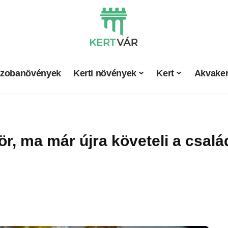
zobanövények
Kerti növények
Kert
Akvaker
, ma már újra követeli a család