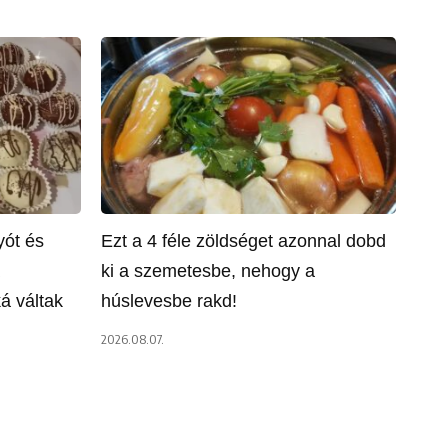
yót és
Ezt a 4 féle zöldséget azonnal dobd
ki a szemetesbe, nehogy a
á váltak
húslevesbe rakd!
2026.08.07.