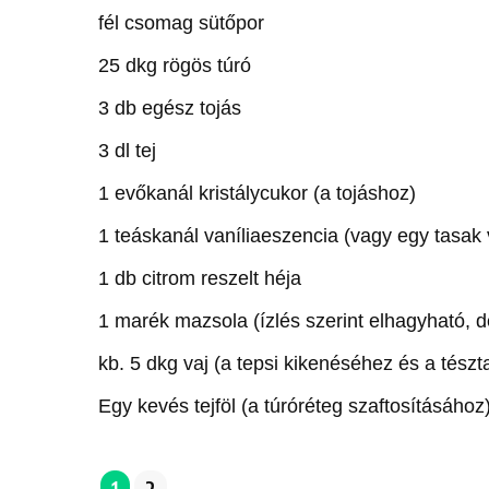
fél csomag sütőpor
25 dkg rögös túró
3 db egész tojás
3 dl tej
1 evőkanál kristálycukor (a tojáshoz)
1 teáskanál vaníliaeszencia (vagy egy tasak 
1 db citrom reszelt héja
1 marék mazsola (ízlés szerint elhagyható, d
kb. 5 dkg vaj (a tepsi kikenéséhez és a tészta
Egy kevés tejföl (a túróréteg szaftosításához