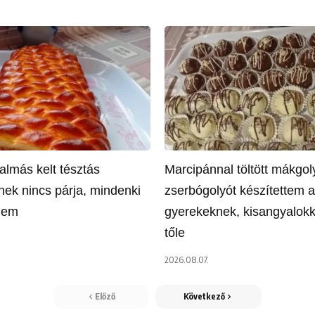
almás kelt tésztás
Marcipánnal töltött mákgol
ek nincs párja, mindenki
zserbógolyót készítettem a
őlem
gyerekeknek, kisangyalokk
tőle
2026.08.07.
Előző
Következő