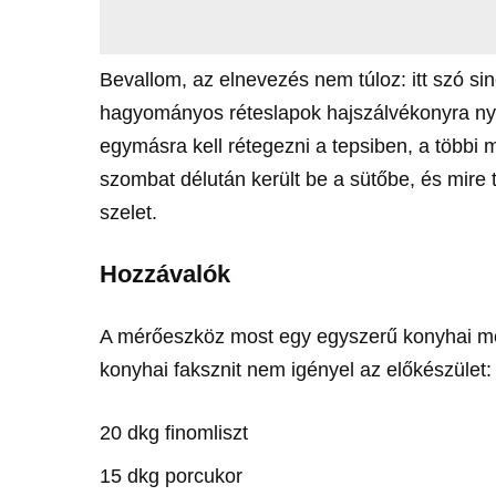
Bevallom, az elnevezés nem túloz: itt szó si
hagyományos réteslapok hajszálvékonyra nyú
egymásra kell rétegezni a tepsiben, a többi m
szombat délután került be a sütőbe, és mire t
szelet.
Hozzávalók
A mérőeszköz most egy egyszerű konyhai mé
konyhai faksznit nem igényel az előkészület:
20 dkg finomliszt
15 dkg porcukor