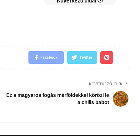
Következő oldal
Facebook
Twitter
KÖVETKEZŐ CIKK
Ez a magyaros fogás mérföldekkel körözi le
a chilis babot