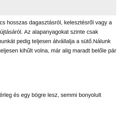
ncs hosszas dagasztásról, kelesztésről vagy a
jtásáról. Az alapanyagokat szinte csak
unkát pedig teljesen átvállalja a sütő.Nálunk
eljesen kihűlt volna, már alig maradt belőle pár
rleg és egy bögre lesz, semmi bonyolult