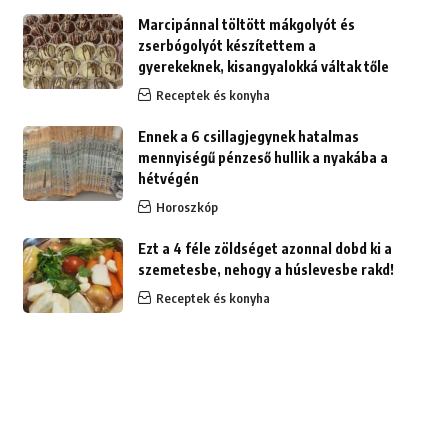
Marcipánnal töltött mákgolyót és
zserbógolyót készítettem a
gyerekeknek, kisangyalokká váltak tőle
Receptek és konyha
Ennek a 6 csillagjegynek hatalmas
mennyiségű pénzeső hullik a nyakába a
hétvégén
Horoszkóp
Ezt a 4 féle zöldséget azonnal dobd ki a
szemetesbe, nehogy a húslevesbe rakd!
Receptek és konyha