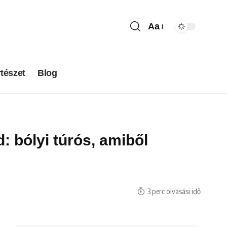
Aa
tészet
Blog
: bólyi túrós, amiből
3 perc olvasási idő