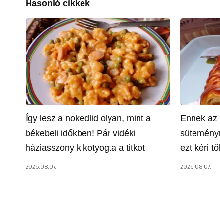
Hasonló cikkek
Így lesz a nokedlid olyan, mint a
Ennek az 
békebeli időkben! Pár vidéki
süteményn
háziasszony kikotyogta a titkot
ezt kéri t
2026.08.07.
2026.08.07.