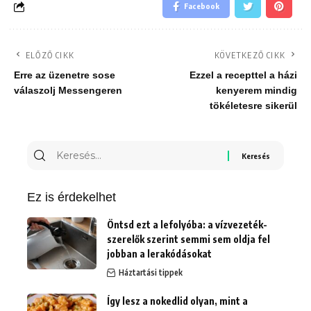
Facebook
ELŐZŐ CIKK
KÖVETKEZŐ CIKK
Erre az üzenetre sose
Ezzel a recepttel a házi
válaszolj Messengeren
kenyerem mindig
tökéletesre sikerül
Keresés
erre:
Ez is érdekelhet
Öntsd ezt a lefolyóba: a vízvezeték-
szerelők szerint semmi sem oldja fel
jobban a lerakódásokat
Háztartási tippek
Így lesz a nokedlid olyan, mint a