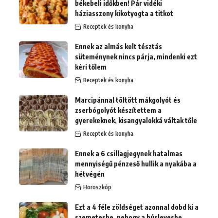
békebeli időkben! Pár vidéki
háziasszony kikotyogta a titkot
Receptek és konyha
Ennek az almás kelt tésztás
süteménynek nincs párja, mindenki ezt
kéri tőlem
Receptek és konyha
Marcipánnal töltött mákgolyót és
zserbógolyót készítettem a
gyerekeknek, kisangyalokká váltak tőle
Receptek és konyha
Ennek a 6 csillagjegynek hatalmas
mennyiségű pénzeső hullik a nyakába a
hétvégén
Horoszkóp
Ezt a 4 féle zöldséget azonnal dobd ki a
szemetesbe, nehogy a húslevesbe