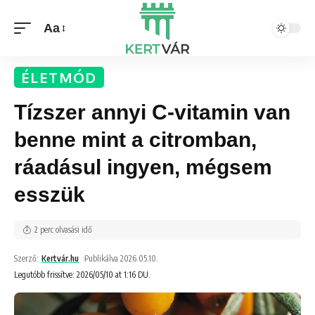
Aa
ÉLETMÓD
Tízszer annyi C-vitamin van
benne mint a citromban,
ráadásul ingyen, mégsem
esszük
2 perc olvasási idő
Szerző:
Kertvár.hu
Publikálva 2026.05.10.
Legutóbb frissítve: 2026/05/10 at 1:16 DU.