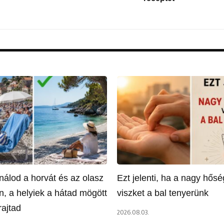
nálod a horvát és az olasz
Ezt jelenti, ha a nagy hős
n, a helyiek a hátad mögött
viszket a bal tenyerünk
rajtad
2026.08.03.