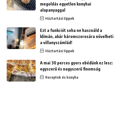
megoldás egyetlen konyhai
alapanyaggal
Háztartási tippek
Ezt a funkciót soha ne használd a
klímán, akár háromszorosára növelheti
a villanyszámlád!
Háztartási tippek
A mai 30 perces gyors ebédünk ez lesz:
egyszerű és nagyszerű finomság
Receptek és konyha