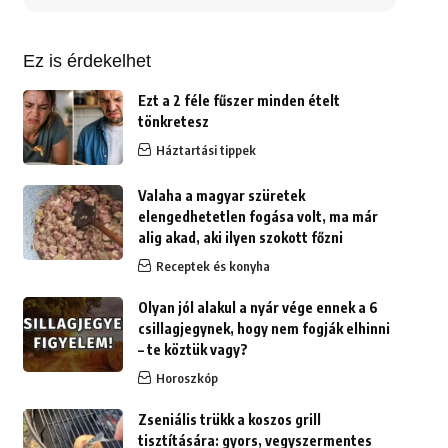
erre:
Ez is érdekelhet
Ezt a 2 féle fűszer minden ételt
tönkretesz
Háztartási tippek
Valaha a magyar szüretek
elengedhetetlen fogása volt, ma már
alig akad, aki ilyen szokott főzni
Receptek és konyha
Olyan jól alakul a nyár vége ennek a 6
csillagjegynek, hogy nem fogják elhinni
– te köztük vagy?
Horoszkóp
Zseniális trükk a koszos grill
tisztítására: gyors, vegyszermentes