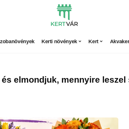
zobanövények
Kerti növények
Kert
Akvaker
, és elmondjuk, mennyire leszel