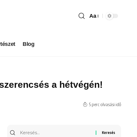
Aa
tészet
Blog
 szerencsés a hétvégén!
5 perc olvasási idő
Keresés