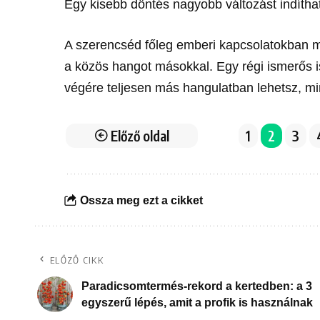
Egy kisebb döntés nagyobb változást indíthat
A szerencséd főleg emberi kapcsolatokban 
a közös hangot másokkal. Egy régi ismerős i
végére teljesen más hangulatban lehetsz, mi
Előző oldal
1
2
3
Ossza meg ezt a cikket
ELŐZŐ CIKK
Paradicsomtermés-rekord a kertedben: a 3
egyszerű lépés, amit a profik is használnak