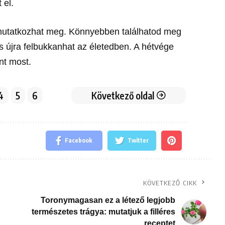
 el.
mutatkozhat meg. Könnyebben találhatod meg
s újra felbukkanhat az életedben. A hétvége
nt most.
4
5
6
Következő oldal
Facebook
Twitter
KÖVETKEZŐ CIKK
Toronymagasan ez a létező legjobb
természetes trágya: mutatjuk a filléres
receptet