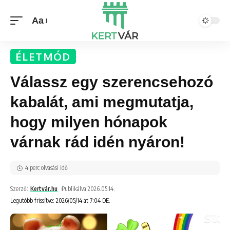
Aa
ÉLETMÓD
Válassz egy szerencsehozó
kabalát, ami megmutatja,
hogy milyen hónapok
várnak rád idén nyáron!
4 perc olvasási idő
Szerző:
Kertvár.hu
Publikálva 2026.05.14.
Legutóbb frissítve: 2026/05/14 at 7:04 DE.