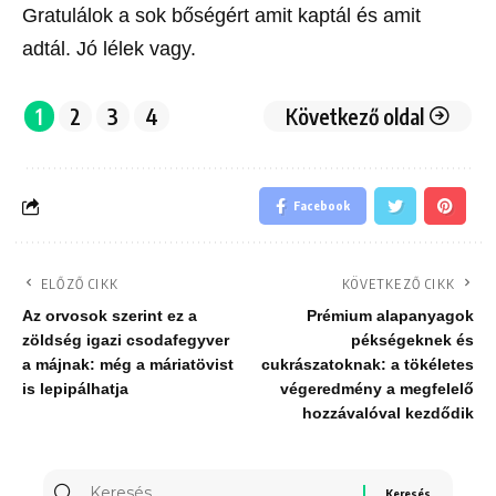
Gratulálok a sok bőségért amit kaptál és amit
adtál. Jó lélek vagy.
1
2
3
4
Következő oldal
Facebook
ELŐZŐ CIKK
KÖVETKEZŐ CIKK
Az orvosok szerint ez a
Prémium alapanyagok
zöldség igazi csodafegyver
pékségeknek és
a májnak: még a máriatövist
cukrászatoknak: a tökéletes
is lepipálhatja
végeredmény a megfelelő
hozzávalóval kezdődik
Keresés