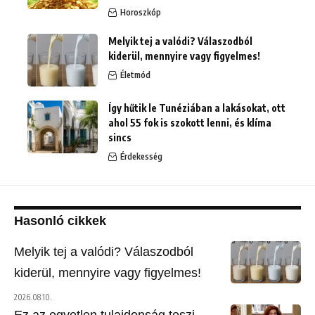
Horoszkóp
Melyik tej a valódi? Válaszodból
kiderül, mennyire vagy figyelmes!
Életmód
Így hűtik le Tunéziában a lakásokat, ott
ahol 55 fok is szokott lenni, és klíma
sincs
Érdekesség
Hasonló cikkek
Melyik tej a valódi? Válaszodból
kiderül, mennyire vagy figyelmes!
2026.08.10.