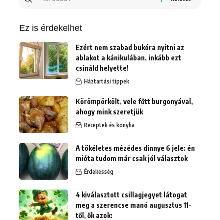
erre:
Ez is érdekelhet
Ezért nem szabad bukóra nyitni az
ablakot a kánikulában, inkább ezt
csináld helyette!
Háztartási tippek
Körömpörkölt, vele főtt burgonyával,
ahogy mink szeretjük
Receptek és konyha
A tökéletes mézédes dinnye 6 jele: én
mióta tudom már csak jól választok
Érdekesség
4 kiválasztott csillagjegyet látogat
meg a szerencse manó augusztus 11-
től, ők azok: