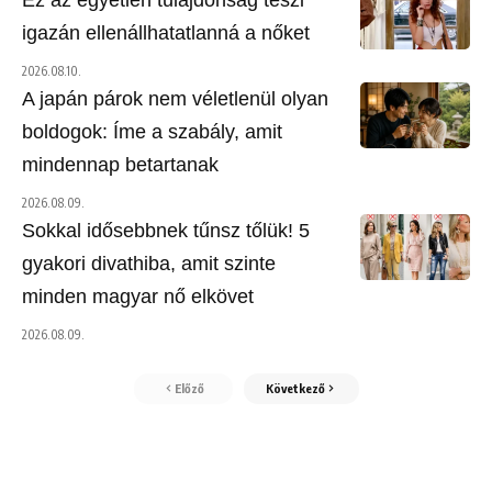
Ez az egyetlen tulajdonság teszi
igazán ellenállhatatlanná a nőket
2026.08.10.
A japán párok nem véletlenül olyan
boldogok: Íme a szabály, amit
mindennap betartanak
2026.08.09.
Sokkal idősebbnek tűnsz tőlük! 5
gyakori divathiba, amit szinte
minden magyar nő elkövet
2026.08.09.
Előző
Következő