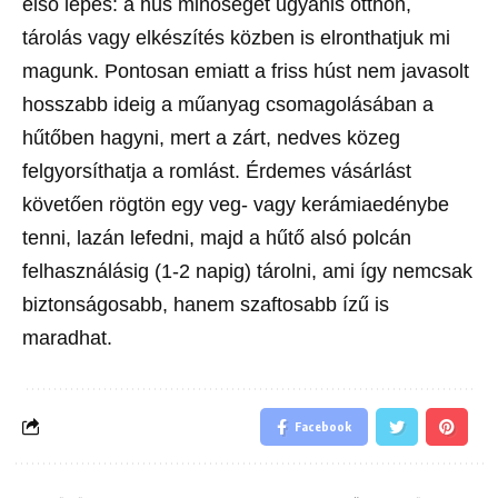
első lépés: a hús minőségét ugyanis otthon,
tárolás vagy elkészítés közben is elronthatjuk mi
magunk. Pontosan emiatt a friss húst nem javasolt
hosszabb ideig a műanyag csomagolásában a
hűtőben hagyni, mert a zárt, nedves közeg
felgyorsíthatja a romlást. Érdemes vásárlást
követően rögtön egy veg- vagy kerámiaedénybe
tenni, lazán lefedni, majd a hűtő alsó polcán
felhasználásig (1-2 napig) tárolni, ami így nemcsak
biztonságosabb, hanem szaftosabb ízű is
maradhat.
Facebook