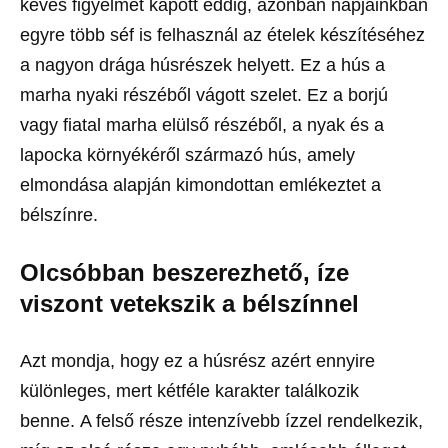
kevés figyelmet kapott eddig, azonban napjainkban
egyre több séf is felhasznál az ételek készítéséhez
a nagyon drága húsrészek helyett. Ez a hús a
marha nyaki részéből vágott szelet. Ez a borjú
vagy fiatal marha elülső részéből, a nyak és a
lapocka környékéről származó hús, amely
elmondása alapján kimondottan emlékeztet a
bélszínre.
Olcsóbban beszerezhető, íze
viszont vetekszik a bélszínnel
Azt mondja, hogy ez a húsrész azért ennyire
különleges, mert kétféle karakter találkozik
benne. A felső része intenzívebb ízzel rendelkezik,