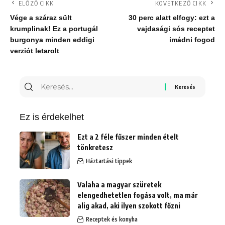
ELŐZŐ CIKK
KÖVETKEZŐ CIKK
Vége a száraz sült
30 perc alatt elfogy: ezt a
krumplinak! Ez a portugál
vajdasági sós receptet
burgonya minden eddigi
imádni fogod
verziót letarolt
Keresés
erre:
Ez is érdekelhet
Ezt a 2 féle fűszer minden ételt
tönkretesz
Háztartási tippek
Valaha a magyar szüretek
elengedhetetlen fogása volt, ma már
alig akad, aki ilyen szokott főzni
Receptek és konyha