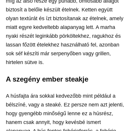
míg az alsó része egy puhább, omlósabb állagot
biztosít a belőle készült ételnek. Ketten együtt
olyan textúrát és ízt biztosítanak az ételnek, amely
miatt egyre kedveltebb alapanyag lett. A marha
nyaki részét leginkább pörköltekhez, ragukhoz és
lassan főzött ételekhez használható fel, azonban
sok séf készíti már serpenyőben vagy grillen,
hirtelen sütve is.
A szegény ember steakje
A húsfajta ára sokkal kedvezőbb mint például a
bélszíné, vagy a steaké. Ez persze nem azt jelenti,
hogy gyengébb minőségű lenne ez a húsrész,
hanem csak annyit, hogy kevésbé ismert
alapanyag. A hús fontos fehérjeforrás, a fehérje