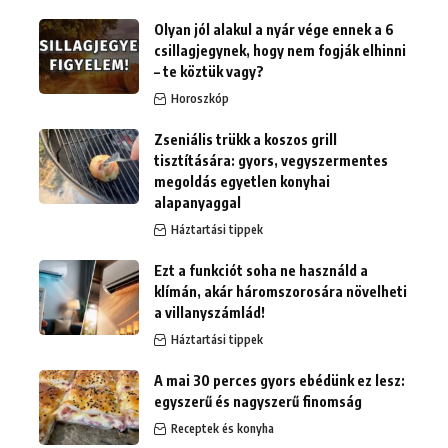
Olyan jól alakul a nyár vége ennek a 6
csillagjegynek, hogy nem fogják elhinni
– te köztük vagy?
Horoszkóp
Zseniális trükk a koszos grill
tisztítására: gyors, vegyszermentes
megoldás egyetlen konyhai
alapanyaggal
Háztartási tippek
Ezt a funkciót soha ne használd a
klímán, akár háromszorosára növelheti
a villanyszámlád!
Háztartási tippek
A mai 30 perces gyors ebédünk ez lesz:
egyszerű és nagyszerű finomság
Receptek és konyha