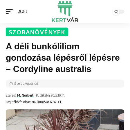
Aa
SZOBANÖVÉNYEK
A déli bunkóliliom
gondozása lépésről lépésre
– Cordyline australis
3 perc olvasási idő
Szerző:
M. Norbert
Publikálva 2023.10.14.
Legutóbb frissítve: 2023/10/15 at 6:54 DU.