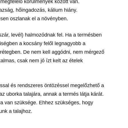
megfelelő körülmények között van.
razság, hőingadozás, kálium hiány.
esen oszlanak el a növényben.
szár, levél) halmozódnak fel. Ha a termésben
iségben a kocsány felől legnagyobb a
ti rétegben. De nem kell aggódni, nem mérgező
almas, csak nem jó ízt kelt az ételek
ással és rendszeres öntözéssel megelőzhető a
z uborka talajára, annak a termés látja kárát.
ra van szüksége. Ehhez szükséges, hogy
unk a talajhoz.