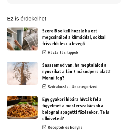
erre:
Ez is érdekelhet
Szerelő se kell hozzá: ha ezt
megcsinálod a klímáddal, sokkal
frissebb lesz a levegő
Háztartási tippek
Sasszemed van, ha megtalálod a
nyuszikat a fán 7 másodperc alatt!
Menni fog?
Szórakozás
Uncategorized
Egy gyakori hibára hívták fel a
figyelmet a mesterszakácsok a
bolognai spagetti főzésekor. Te is
elköveted?
Receptek és konyha