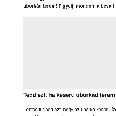
uborkád terem! Figyelj, mondom a bevált 
Tedd ezt, ha keserű uborkád terem
Fontos tudnod azt, hogy az uborka keserű íz