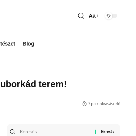
Aa
tészet
Blog
ű uborkád terem!
3 perc olvasási idő
Keresés