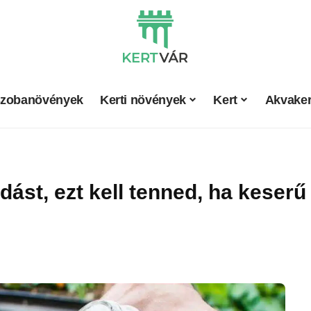
zobanövények
Kerti növények
Kert
Akvaker
ást, ezt kell tenned, ha keser