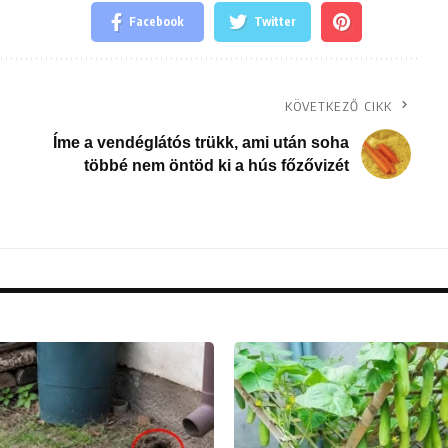
Facebook
Twitter
KÖVETKEZŐ CIKK
Íme a vendéglátós trükk, ami után soha
többé nem öntöd ki a hús főzővizét