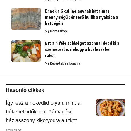
Ennek a 6 csillagjegynek hatalmas
mennyiségű pénzeső hullik a nyakába a
hétvégén
Horoszkóp
Ezt a 4 féle zöldséget azonnal dobd ki a
szemetesbe, nehogy a húslevesbe
rakd!
Receptek és konyha
Hasonló cikkek
Így lesz a nokedlid olyan, mint a
békebeli időkben! Pár vidéki
háziasszony kikotyogta a titkot
2026.08.07.