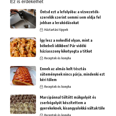
Ez is érdekelhet
Öntsd ezt a lefolyóba: a vízvezeték-
szerelők szerint semmi sem oldja fel
jobban a lerakódásokat
Háztartási tippek
Így lesz a nokedlid olyan, mint a
békebeli időkben! Pár vidéki
háziasszony kikotyogta a titkot
Receptek és konyha
Ennek az almás kelt tésztás
süteménynek nincs párja, mindenki ezt
kéri tőlem
Receptek és konyha
Marcipánnal töltött mákgolyót és
zserbógolyót készítettem a
gyerekeknek, kisangyalokká váltak tőle
Receptek és konyha