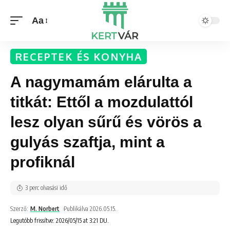
Aa
RECEPTEK ÉS KONYHA
A nagymamám elárulta a
titkát: Ettől a mozdulattól
lesz olyan sűrű és vörös a
gulyás szaftja, mint a
profiknál
3 perc olvasási idő
Szerző:
M. Norbert
Publikálva 2026.05.15.
Legutóbb frissítve: 2026/05/15 at 3:21 DU.