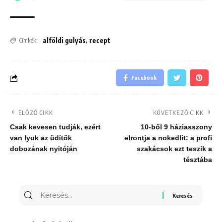
alföldi gulyás
,
recept
Címkék:
Facebook
ELŐZŐ CIKK
KÖVETKEZŐ CIKK
Csak kevesen tudják, ezért
10-ből 9 háziasszony
van lyuk az üdítők
elrontja a nokedlit: a profi
dobozának nyitóján
szakácsok ezt teszik a
tésztába
Keresés
erre: