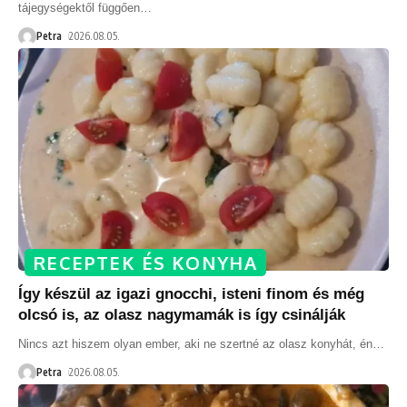
tájegységektől függően
…
Petra
2026.08.05.
RECEPTEK ÉS KONYHA
Így készül az igazi gnocchi, isteni finom és még
olcsó is, az olasz nagymamák is így csinálják
Nincs azt hiszem olyan ember, aki ne szertné az olasz konyhát, én
…
Petra
2026.08.05.