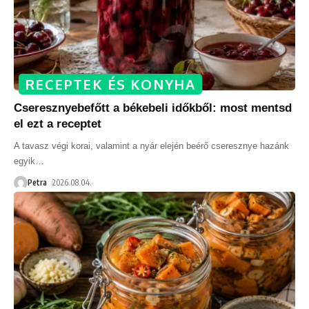
RECEPTEK ÉS KONYHA
Cseresznyebefőtt a békebeli időkből: most mentsd
el ezt a receptet
A tavasz végi korai, valamint a nyár elején beérő cseresznye hazánk
egyik
…
Petra
2026.08.04.