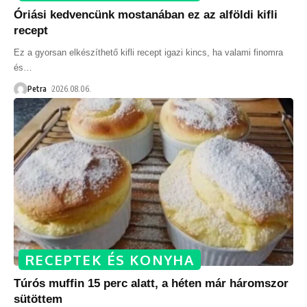
Óriási kedvencünk mostanában ez az alföldi kifli
recept
Ez a gyorsan elkészíthető kifli recept igazi kincs, ha valami finomra
és
…
Petra
2026.08.06.
RECEPTEK ÉS KONYHA
Túrós muffin 15 perc alatt, a héten már háromszor
sütöttem