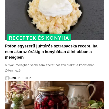
RECEPTEK ÉS KONYHA
Pofon egyszerű juhtúrós sztrapacska recept, ha
nem akarsz órákig a konyhában állni ebben a
melegben
A nyári melegben senki sem szeret hosszú órákat a konyhában
tölteni, ezért
…
Petra
2026.08.05.