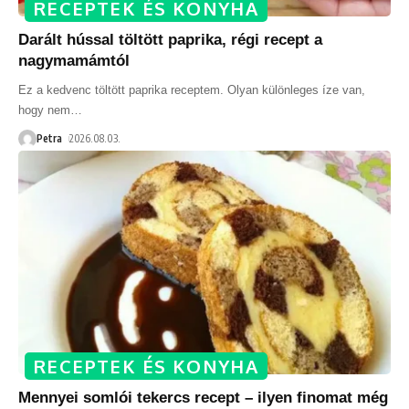
RECEPTEK ÉS KONYHA
Darált hússal töltött paprika, régi recept a
nagymamámtól
Ez a kedvenc töltött paprika receptem. Olyan különleges íze van,
hogy nem
…
Petra
2026.08.03.
RECEPTEK ÉS KONYHA
Mennyei somlói tekercs recept – ilyen finomat még