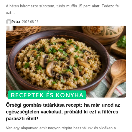
A héten háromszor sütöttem, túrós muffin 15 perc alatt: Fedezd fel
ezt
…
Petra
2026.08.06.
RECEPTEK ÉS KONYHA
Őrségi gombás tatárkása recept: ha már unod az
egészségtelen vackokat, próbáld ki ezt a filléres
paraszti ételt!
Van egy alapanyag amit nagyon régóta használunk és vidéken a