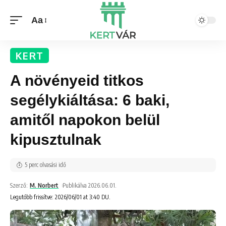
Aa
KERT
A növényeid titkos
segélykiáltása: 6 baki,
amitől napokon belül
kipusztulnak
5 perc olvasási idő
Szerző:
M. Norbert
Publikálva 2026.06.01.
Legutóbb frissítve: 2026/06/01 at 3:40 DU.