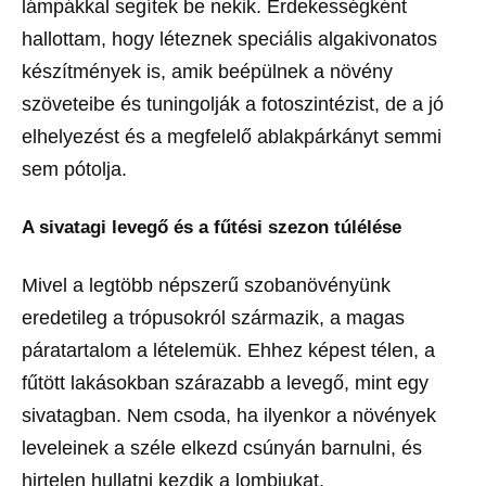
lámpákkal segítek be nekik. Érdekességként
hallottam, hogy léteznek speciális algakivonatos
készítmények is, amik beépülnek a növény
szöveteibe és tuningolják a fotoszintézist, de a jó
elhelyezést és a megfelelő ablakpárkányt semmi
sem pótolja.
A sivatagi levegő és a fűtési szezon túlélése
Mivel a legtöbb népszerű szobanövényünk
eredetileg a trópusokról származik, a magas
páratartalom a lételemük. Ehhez képest télen, a
fűtött lakásokban szárazabb a levegő, mint egy
sivatagban. Nem csoda, ha ilyenkor a növények
leveleinek a széle elkezd csúnyán barnulni, és
hirtelen hullatni kezdik a lombjukat.