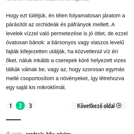
Hogy ezt túléljük, én télen folyamatosan járatom a
párásítót az orchideák és páfrányok mellett. A
levelek vízzel való permetezése is jó ötlet, de ezzel
óvatosan bánok: a bársonyos vagy viaszos levelű
fajták kifejezetten utálják, ha közvetlenül víz éri
őket, náluk inkább a cserepek köré helyezett vizes
tálkák válnak be, vagy az, hogy szorosan egymás
mellé csoportosítom a növényeket, így létrehozva
egy saját kis mikroklímát.
1
2
3
Következő oldal
gondozás
,
hiba
,
növény
Címkék: