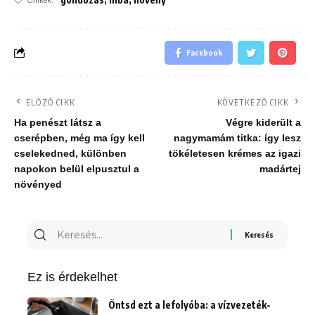
Facebook
ELŐZŐ CIKK
KÖVETKEZŐ CIKK
Ha penészt látsz a
Végre kiderült a
cserépben, még ma így kell
nagymamám titka: így lesz
cselekedned, különben
tökéletesen krémes az igazi
napokon belül elpusztul a
madártej
növényed
Keresés
erre:
Ez is érdekelhet
Öntsd ezt a lefolyóba: a vízvezeték-