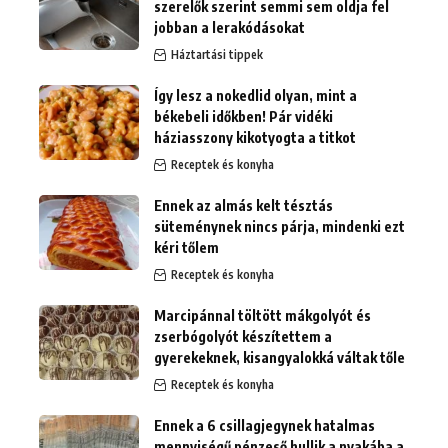
szerelők szerint semmi sem oldja fel
jobban a lerakódásokat
Háztartási tippek
Így lesz a nokedlid olyan, mint a
békebeli időkben! Pár vidéki
háziasszony kikotyogta a titkot
Receptek és konyha
Ennek az almás kelt tésztás
süteménynek nincs párja, mindenki ezt
kéri tőlem
Receptek és konyha
Marcipánnal töltött mákgolyót és
zserbógolyót készítettem a
gyerekeknek, kisangyalokká váltak tőle
Receptek és konyha
Ennek a 6 csillagjegynek hatalmas
mennyiségű pénzeső hullik a nyakába a