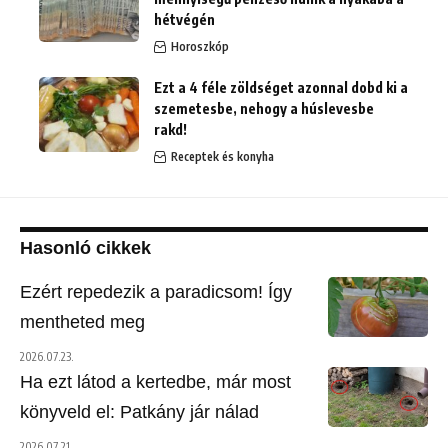
hétvégén
Horoszkóp
Ezt a 4 féle zöldséget azonnal dobd ki a
szemetesbe, nehogy a húslevesbe
rakd!
Receptek és konyha
Hasonló cikkek
Ezért repedezik a paradicsom! Így
mentheted meg
2026.07.23.
Ha ezt látod a kertedbe, már most
könyveld el: Patkány jár nálad
2026.07.21.