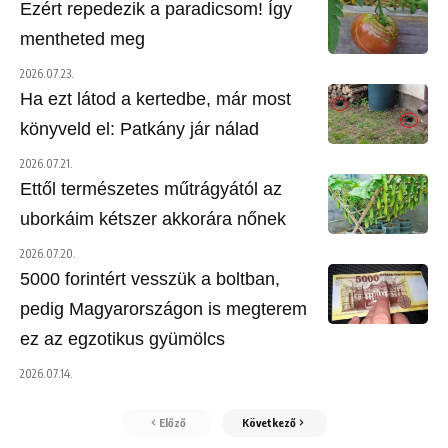
Ezért repedezik a paradicsom! Így
mentheted meg
2026.07.23.
Ha ezt látod a kertedbe, már most
könyveld el: Patkány jár nálad
2026.07.21.
Ettől természetes műtrágyától az
uborkáim kétszer akkorára nőnek
2026.07.20.
5000 forintért vesszük a boltban,
pedig Magyarországon is megterem
ez az egzotikus gyümölcs
2026.07.14.
Előző
Következő