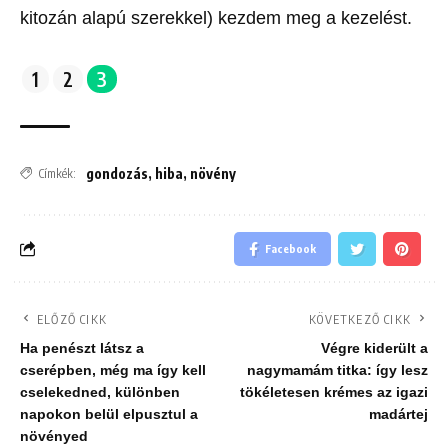
kitozán alapú szerekkel) kezdem meg a kezelést.
1
2
3
gondozás
,
hiba
,
növény
Címkék:
Facebook
ELŐZŐ CIKK
KÖVETKEZŐ CIKK
Ha penészt látsz a
Végre kiderült a
cserépben, még ma így kell
nagymamám titka: így lesz
cselekedned, különben
tökéletesen krémes az igazi
napokon belül elpusztul a
madártej
növényed