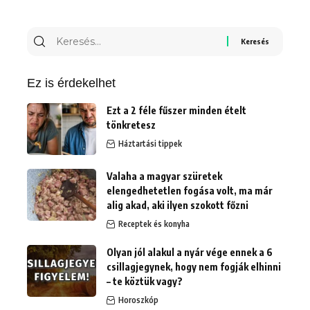
Keresés
erre:
Ez is érdekelhet
Ezt a 2 féle fűszer minden ételt
tönkretesz
Háztartási tippek
Valaha a magyar szüretek
elengedhetetlen fogása volt, ma már
alig akad, aki ilyen szokott főzni
Receptek és konyha
Olyan jól alakul a nyár vége ennek a 6
csillagjegynek, hogy nem fogják elhinni
– te köztük vagy?
Horoszkóp