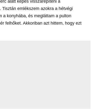
c alatt képes visszarepíteni a
. Tisztán emlékszem azokra a hétvégi
 a konyhába, és megláttam a pulton
r felhőket. Akkoriban azt hittem, hogy ezt