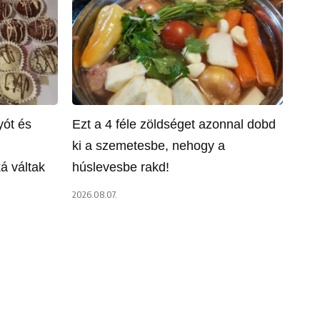
yót és
Ezt a 4 féle zöldséget azonnal dobd
ki a szemetesbe, nehogy a
á váltak
húslevesbe rakd!
2026.08.07.