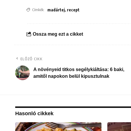
Címkék:
madártej
,
recept
Ossza meg ezt a cikket
ELŐZŐ CIKK
A növényeid titkos segélykiáltása: 6 baki,
amitől napokon belül kipusztulnak
Hasonló cikkek