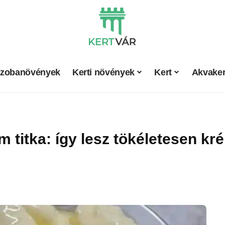
zobanövények
Kerti növények
Kert
Akvaker
titka: így lesz tökéletesen kr