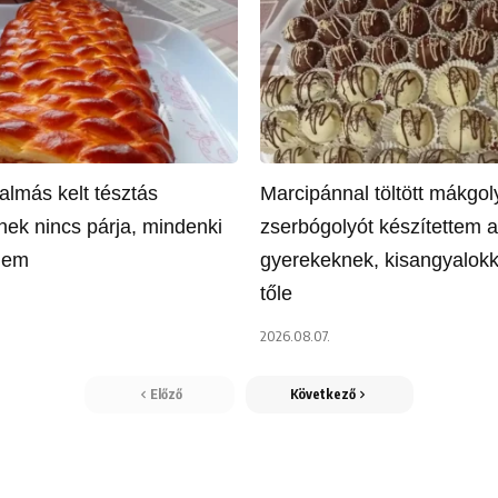
almás kelt tésztás
Marcipánnal töltött mákgol
ek nincs párja, mindenki
zserbógolyót készítettem a
őlem
gyerekeknek, kisangyalokk
tőle
2026.08.07.
Előző
Következő