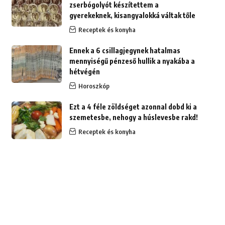
zserbógolyót készítettem a
gyerekeknek, kisangyalokká váltak tőle
Receptek és konyha
Ennek a 6 csillagjegynek hatalmas
mennyiségű pénzeső hullik a nyakába a
hétvégén
Horoszkóp
Ezt a 4 féle zöldséget azonnal dobd ki a
szemetesbe, nehogy a húslevesbe rakd!
Receptek és konyha