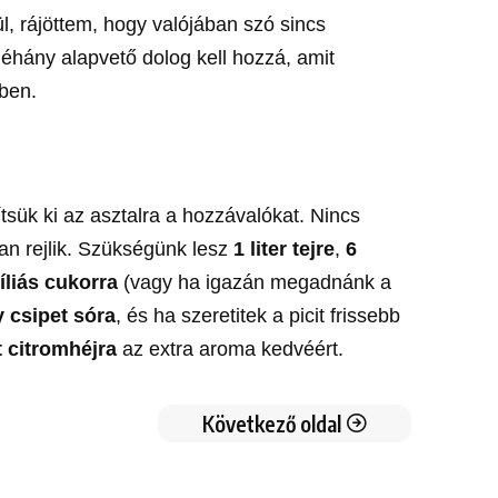
l, rájöttem, hogy valójában szó sincs
néhány alapvető dolog kell hozzá, amit
őben.
tsük ki az asztalra a hozzávalókat. Nincs
an rejlik. Szükségünk lesz
1 liter tejre
,
6
íliás cukorra
(vagy ha igazán megadnánk a
 csipet sóra
, és ha szeretitek a picit frissebb
t citromhéjra
az extra aroma kedvéért.
Következő oldal