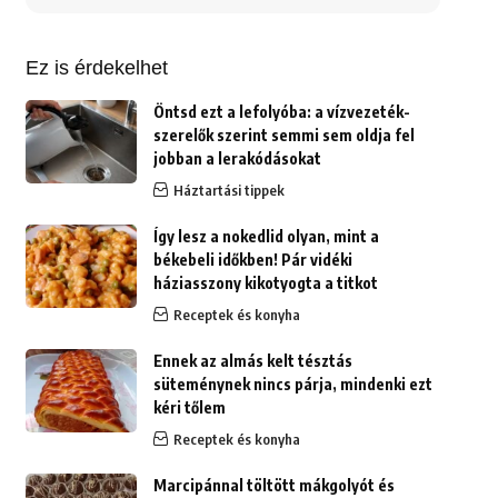
erre:
Ez is érdekelhet
Öntsd ezt a lefolyóba: a vízvezeték-
szerelők szerint semmi sem oldja fel
jobban a lerakódásokat
Háztartási tippek
Így lesz a nokedlid olyan, mint a
békebeli időkben! Pár vidéki
háziasszony kikotyogta a titkot
Receptek és konyha
Ennek az almás kelt tésztás
süteménynek nincs párja, mindenki ezt
kéri tőlem
Receptek és konyha
Marcipánnal töltött mákgolyót és