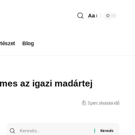
Aa
tészet
Blog
émes az igazi madártej
3 perc olvasási idő
Keresés