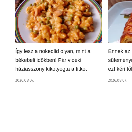
Így lesz a nokedlid olyan, mint a
Ennek az 
békebeli időkben! Pár vidéki
süteményn
háziasszony kikotyogta a titkot
ezt kéri t
2026.08.07.
2026.08.07.