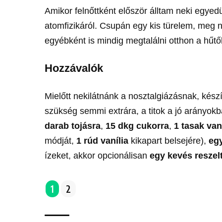
Amikor felnőttként először álltam neki egyedü
atomfizikáról. Csupán egy kis türelem, meg 
egyébként is mindig megtalálni otthon a hűt
Hozzávalók
Mielőtt nekilátnánk a nosztalgiázásnak, készí
szükség semmi extrára, a titok a jó arányokb
darab tojásra
,
15 dkg cukorra
,
1 tasak van
módját,
1 rúd vanília
kikapart belsejére),
egy
ízeket, akkor opcionálisan
egy kevés reszel
1
2