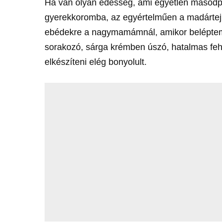
Ha van olyan édesség, ami egyetlen másodper
gyerekkoromba, az egyértelműen a madártej
ebédekre a nagymamámnál, amikor beléptem
sorakozó, sárga krémben úszó, hatalmas fehé
elkészíteni elég bonyolult.