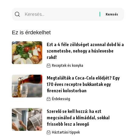
Keresés
erre:
Ez is érdekelhet
Ezt a 4 féle zöldséget azonnal dobd ki a
szemetesbe, nehogy a húslevesbe
rakd!
Receptek és konyha
Megtalálták a Coca-Cola elődjét? Egy
170 éves receptre bukkantak egy
firenzei kolostorban
Érdekesség
Szerelő se kell hozzá: ha ezt
megcsinálod a klímáddal, sokkal
frissebb lesz a levegő
Háztartási tippek