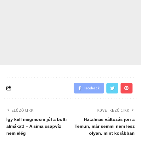
Facebook
ELŐZŐ CIKK
KÖVETKEZŐ CIKK
Így kell megmosni jól a bolti
Hatalmas változás jön a
almákat! – A sima csapvíz
Temun, már semmi nem lesz
nem elég
olyan, mint korábban