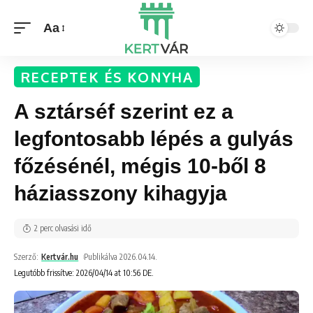
Aa
RECEPTEK ÉS KONYHA
A sztárséf szerint ez a
legfontosabb lépés a gulyás
főzésénél, mégis 10-ből 8
háziasszony kihagyja
2 perc olvasási idő
Szerző:
Kertvár.hu
Publikálva 2026.04.14.
Legutóbb frissítve: 2026/04/14 at 10:56 DE.