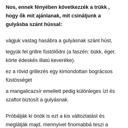
Nos, ennek fényében következzék a trükk ,
hogy ők mit ajánlanak, mit csináljunk a
gulyásba szánt hússal:
vágjuk vastag hasábra a gulyásnak szánt húst,
tegyük fel grillre füstölődni (a faszén: bükk, éger,
körte édeskés illatú keveréke).
ez a rövid grillezés egy kimondottan bográcsos
füstösséget
a mangalicazsír emellett pedig különleges ízt és
szaftot biztosít a gulyásnak.
Próbálják ki önök is ezt a kis változtatást és
meglátják majd, mennyivel finomabbá teszi a