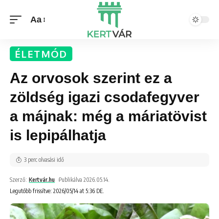
Aa
ÉLETMÓD
Az orvosok szerint ez a
zöldség igazi csodafegyver
a májnak: még a máriatövist
is lepipálhatja
3 perc olvasási idő
Szerző:
Kertvár.hu
Publikálva 2026.05.14.
Legutóbb frissítve: 2026/05/14 at 5:36 DE.