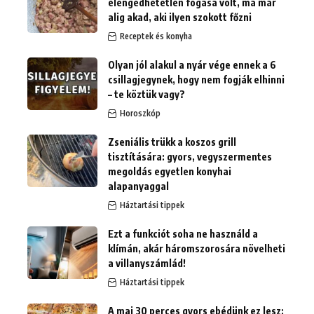
elengedhetetlen fogása volt, ma már
alig akad, aki ilyen szokott főzni
Receptek és konyha
Olyan jól alakul a nyár vége ennek a 6
csillagjegynek, hogy nem fogják elhinni
– te köztük vagy?
Horoszkóp
Zseniális trükk a koszos grill
tisztítására: gyors, vegyszermentes
megoldás egyetlen konyhai
alapanyaggal
Háztartási tippek
Ezt a funkciót soha ne használd a
klímán, akár háromszorosára növelheti
a villanyszámlád!
Háztartási tippek
A mai 30 perces gyors ebédünk ez lesz: