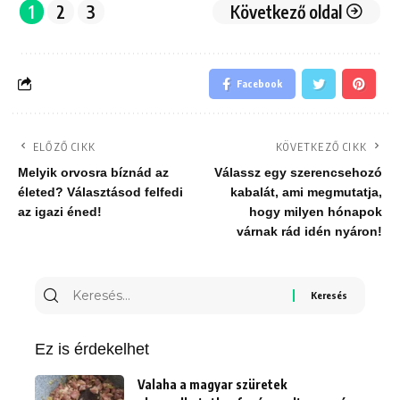
1
2
3
Következő oldal
Facebook
ELŐZŐ CIKK
KÖVETKEZŐ CIKK
Melyik orvosra bíznád az
Válassz egy szerencsehozó
életed? Választásod felfedi
kabalát, ami megmutatja,
az igazi éned!
hogy milyen hónapok
várnak rád idén nyáron!
Keresés
erre:
Ez is érdekelhet
Valaha a magyar szüretek