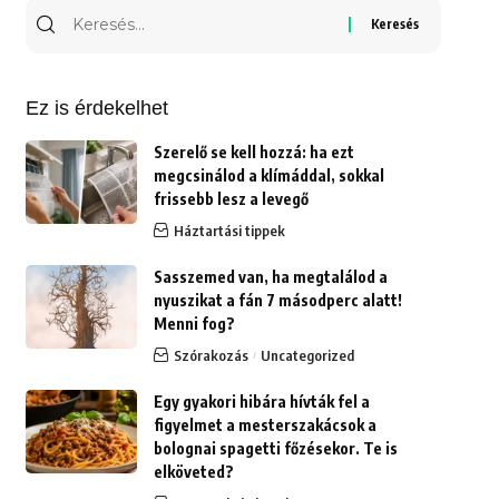
Keresés
erre:
Ez is érdekelhet
Szerelő se kell hozzá: ha ezt
megcsinálod a klímáddal, sokkal
frissebb lesz a levegő
Háztartási tippek
Sasszemed van, ha megtalálod a
nyuszikat a fán 7 másodperc alatt!
Menni fog?
Szórakozás
Uncategorized
Egy gyakori hibára hívták fel a
figyelmet a mesterszakácsok a
bolognai spagetti főzésekor. Te is
elköveted?