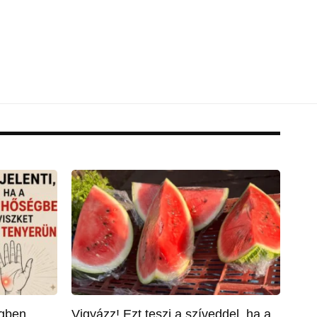
égben
Vigyázz! Ezt teszi a szíveddel, ha a