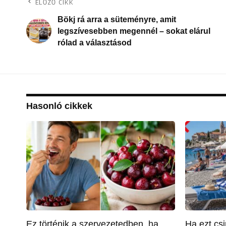
ELŐZŐ CIKK
Bökj rá arra a süteményre, amit
legszívesebben megennél – sokat elárul
rólad a választásod
Hasonló cikkek
Ez történik a szervezetedben, ha
Ha ezt csi