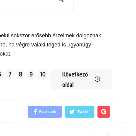
belül sokszor erősebb érzelmek dolgoznak
ne, ha végre valaki téged is ugyanúgy
okat.
6
7
8
9
10
Következő
oldal
Facebook
Twitter