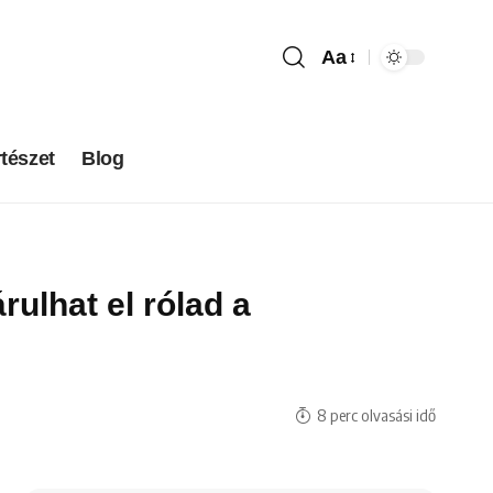
Aa
tészet
Blog
ulhat el rólad a
8 perc olvasási idő