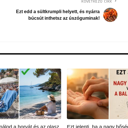
KÖVETKEZŐ CIKK
Ezt edd a sültkrumpli helyett, és nyárra
búcsút inthetsz az úszóguminak!
nálod a horvát és az olasz
Ezt jelenti, ha a nagy hős