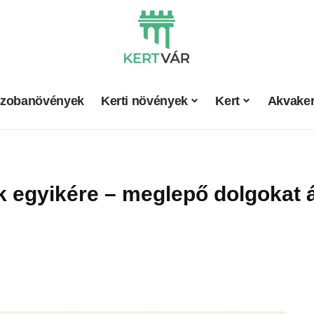
zobanövények
Kerti növények
Kert
Akvaker
 egyikére – meglepő dolgokat ár