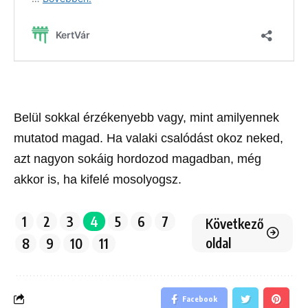
Belül sokkal érzékenyebb vagy, mint amilyennek
mutatod magad. Ha valaki csalódást okoz neked,
azt nagyon sokáig hordozod magadban, még
akkor is, ha kifelé mosolyogsz.
1
2
3
4
5
6
7
Következő
oldal
8
9
10
11
Facebook