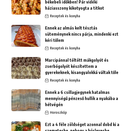
békebeli időkben! Pár vidéki
háziasszony kikotyogta a titkot
Receptek és konyha
Ennek az almás kelt tésztás
süteménynek nincs párja, mindenki ezt
kéri tőlem
Receptek és konyha
Marcipánnal töltött mákgolyót és
zserbógolyót készítettem a
gyerekeknek, kisangyalokká váltak tőle
Receptek és konyha
Ennek a 6 csillagjegynek hatalmas
mennyiségű pénzeső hullik a nyakába a
hétvégén
Horoszkóp
Ezt a 4 féle zöldséget azonnal dobd ki a
szemetesbe, nehogy a húslevesbe