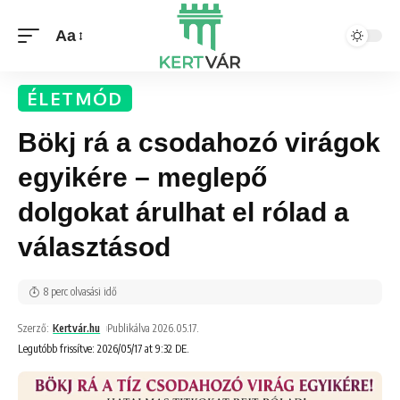
Aa
ÉLETMÓD
Bökj rá a csodahozó virágok
egyikére – meglepő
dolgokat árulhat el rólad a
választásod
8 perc olvasási idő
Szerző:
Kertvár.hu
Publikálva 2026.05.17.
Legutóbb frissítve: 2026/05/17 at 9:32 DE.