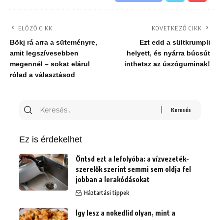
ELŐZŐ CIKK
KÖVETKEZŐ CIKK
Bökj rá arra a süteményre,
Ezt edd a sültkrumpli
amit legszívesebben
helyett, és nyárra búcsút
megennél – sokat elárul
inthetsz az úszóguminak!
rólad a választásod
Keresés
erre:
Ez is érdekelhet
Öntsd ezt a lefolyóba: a vízvezeték-
szerelők szerint semmi sem oldja fel
jobban a lerakódásokat
Háztartási tippek
Így lesz a nokedlid olyan, mint a