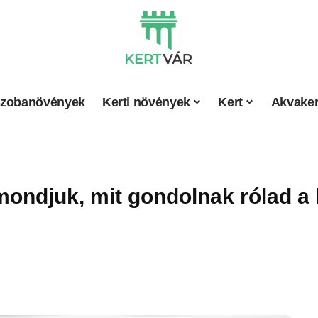
zobanövények
Kerti növények
Kert
Akvaker
mondjuk, mit gondolnak rólad a