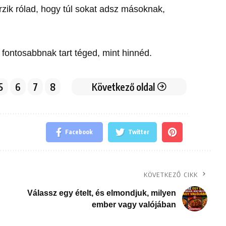
érzik rólad, hogy túl sokat adsz másoknak,
 fontosabbnak tart téged, mint hinnéd.
5
6
7
8
Következő oldal
Facebook
Twitter
KÖVETKEZŐ CIKK
Válassz egy ételt, és elmondjuk, milyen
ember vagy valójában