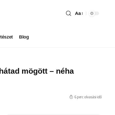
Aa
tészet
Blog
 hátad mögött – néha
6 perc olvasási idő