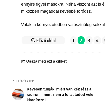
ennyire figyel másokra. Néha viszont azt is 
miközben magaddal kevésbé törődsz.
Valaki a környezetedben valószínűleg sokkal
Előző oldal
1
2
3
4
Ossza meg ezt a cikket
ELŐZŐ CIKK
Kevesen tudják, miért van kék rész a
radíron – nem, nem a tollat tudod vele
kiradírozni