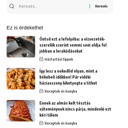
Keresés
erre:
Ez is érdekelhet
Öntsd ezt a lefolyóba: a vízvezeték-
szerelők szerint semmi sem oldja fel
jobban a lerakódásokat
Háztartási tippek
Így lesz a nokedlid olyan, mint a
békebeli időkben! Pár vidéki
háziasszony kikotyogta a titkot
Receptek és konyha
Ennek az almás kelt tésztás
süteménynek nincs párja, mindenki ezt
kéri tőlem
Receptek és konyha