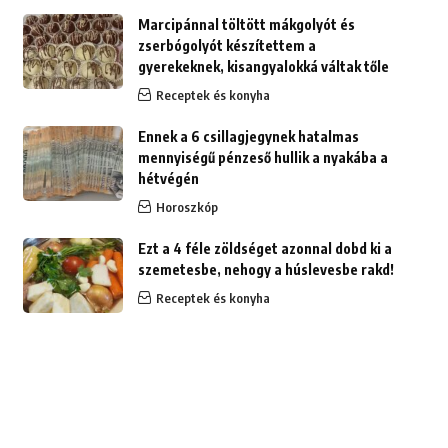
Marcipánnal töltött mákgolyót és
zserbógolyót készítettem a
gyerekeknek, kisangyalokká váltak tőle
Receptek és konyha
Ennek a 6 csillagjegynek hatalmas
mennyiségű pénzeső hullik a nyakába a
hétvégén
Horoszkóp
Ezt a 4 féle zöldséget azonnal dobd ki a
szemetesbe, nehogy a húslevesbe rakd!
Receptek és konyha