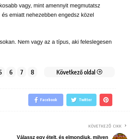
okosabb vagy, mint amennyit megmutatsz
, és emiatt nehezebben engedsz közel
okan. Nem vagy az a típus, aki feleslegesen
5
6
7
8
Következő oldal
Facebook
Twitter
KÖVETKEZŐ CIKK
Válassz egy ételt, és elmondjuk, milyen