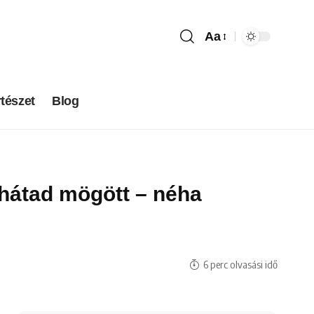
Aa
tészet
Blog
 hátad mögött – néha
6 perc olvasási idő