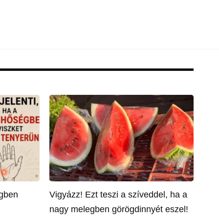
égben
Vigyázz! Ezt teszi a szíveddel, ha a
nagy melegben görögdinnyét eszel!