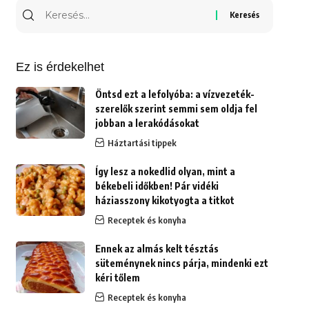
Keresés
erre:
Ez is érdekelhet
Öntsd ezt a lefolyóba: a vízvezeték-
szerelők szerint semmi sem oldja fel
jobban a lerakódásokat
Háztartási tippek
Így lesz a nokedlid olyan, mint a
békebeli időkben! Pár vidéki
háziasszony kikotyogta a titkot
Receptek és konyha
Ennek az almás kelt tésztás
süteménynek nincs párja, mindenki ezt
kéri tőlem
Receptek és konyha