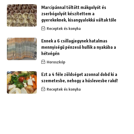
Marcipánnal töltött mákgolyót és
zserbógolyót készítettem a
gyerekeknek, kisangyalokká váltak tőle
Receptek és konyha
Ennek a 6 csillagjegynek hatalmas
mennyiségű pénzeső hullik a nyakába a
hétvégén
Horoszkóp
Ezt a 4 féle zöldséget azonnal dobd ki a
szemetesbe, nehogy a húslevesbe rakd!
Receptek és konyha