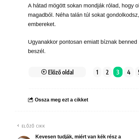
A hátad mögött sokan mondják rólad, hogy 
magadból. Néha talán túl sokat gondolkodsz
embereket.
Ugyanakkor pontosan emiatt bíznak benned s
beszél.
Előző oldal
1
2
3
4
Ossza meg ezt a cikket
ELŐZŐ CIKK
Kevesen tudják, miért van kék rész a