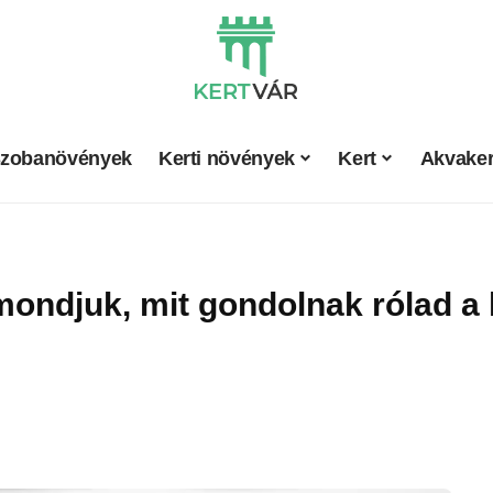
zobanövények
Kerti növények
Kert
Akvaker
mondjuk, mit gondolnak rólad a