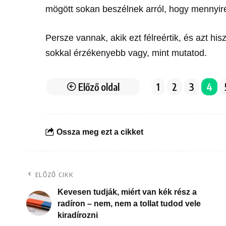
mögött sokan beszélnek arról, hogy mennyire
Persze vannak, akik ezt félreértik, és azt hi
sokkal érzékenyebb vagy, mint mutatod.
Előző oldal
1
2
3
4
Ossza meg ezt a cikket
ELŐZŐ CIKK
Kevesen tudják, miért van kék rész a
radíron – nem, nem a tollat tudod vele
kiradírozni