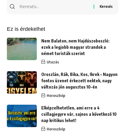
Keresés
erre:
Ez is érdekelhet
Nem Balaton, nem Hajdúszoboszló:
ezek a legjobb magyar strandok a
német turisták szerint
Utazás
Oroszlán, Rák, Bika, Kos, Ikrek – Nagyon
fontos üzenet érkezett nektek, nagy
változás jön augusztus 10-én
Horoszkóp
Elképzelhetetlen, ami erre a 4
csillagjegyre vár, sajnos a következő 10
nap kritikus lehet!
Horoszkóp