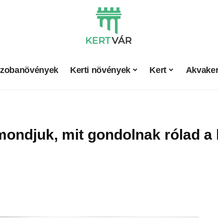
zobanövények
Kerti növények
Kert
Akvaker
mondjuk, mit gondolnak rólad a