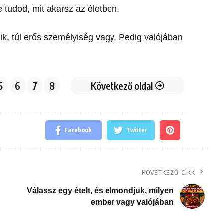
 tudod, mit akarsz az életben.
szik, túl erős személyiség vagy. Pedig valójában
5
6
7
8
Következő oldal
Facebook
Twitter
KÖVETKEZŐ CIKK
Válassz egy ételt, és elmondjuk, milyen
ember vagy valójában