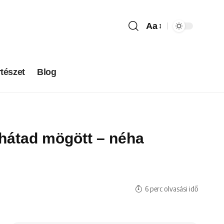
Aa
tészet
Blog
 hátad mögött – néha
6 perc olvasási idő