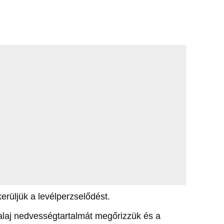
erüljük a levélperzselődést.
talaj nedvességtartalmát megőrizzük és a