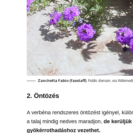
Zanchetta Fabio (faxstaff)
, Public domain, via Wikime
2. Öntözés
A verbéna rendszeres öntözést igényel, külö
a talaj mindig nedves maradjon,
de kerüljük
gyökérrothadáshoz vezethet.