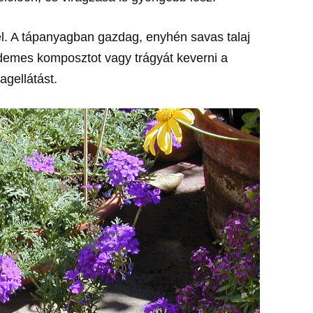
yel. A tápanyagban gazdag, enyhén savas talaj
érdemes komposztot vagy trágyát keverni a
agellátást.