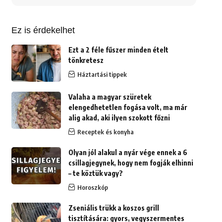
erre:
Ez is érdekelhet
Ezt a 2 féle fűszer minden ételt
tönkretesz
Háztartási tippek
Valaha a magyar szüretek
elengedhetetlen fogása volt, ma már
alig akad, aki ilyen szokott főzni
Receptek és konyha
Olyan jól alakul a nyár vége ennek a 6
csillagjegynek, hogy nem fogják elhinni
– te köztük vagy?
Horoszkóp
Zseniális trükk a koszos grill
tisztítására: gyors, vegyszermentes