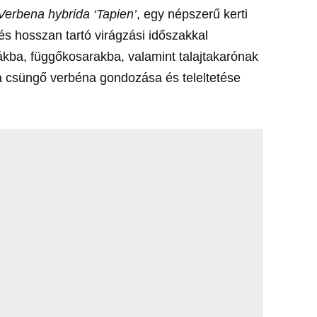
Verbena hybrida ‘Tapien’
, egy népszerű kerti
és hosszan tartó virágzási időszakkal
kba, függőkosarakba, valamint talajtakarónak
a csüngő verbéna gondozása és teleltetése