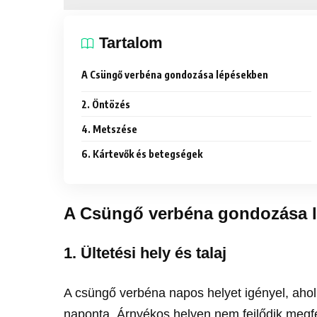
Tartalom
A Csüngő verbéna gondozása lépésekben
2. Öntözés
4. Metszése
6. Kártevők és betegségek
A Csüngő verbéna gondozása 
1. Ültetési hely és talaj
A csüngő verbéna napos helyet igényel, ahol
naponta. Árnyékos helyen nem fejlődik megfe