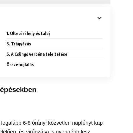
1. Ültetési hely és talaj
3. Trágyázás
5. A Csüngő verbéna teleltetése
Összefoglalás
lépésekben
 legalább 6-8 órányi közvetlen napfényt kap
lelően, és virágzása is gyengébb lesz.