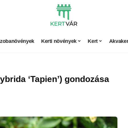
zobanövények
Kerti növények
Kert
Akvaker
ybrida ‘Tapien’) gondozása