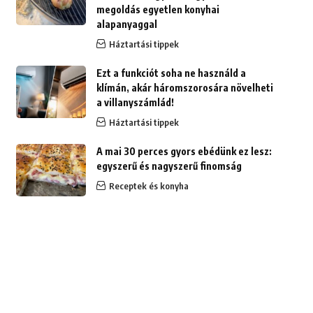
megoldás egyetlen konyhai
alapanyaggal
Háztartási tippek
Ezt a funkciót soha ne használd a
klímán, akár háromszorosára növelheti
a villanyszámlád!
Háztartási tippek
A mai 30 perces gyors ebédünk ez lesz:
egyszerű és nagyszerű finomság
Receptek és konyha