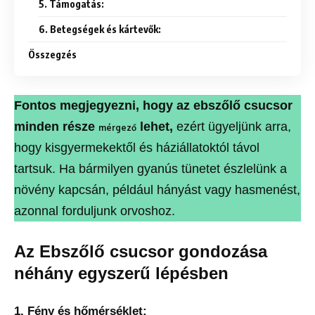
5. Támogatás:
6. Betegségek és kártevők:
Összegzés
Fontos megjegyezni, hogy az ebszőlő csucsor
minden része
lehet,
ezért ügyeljünk arra,
mérgező
hogy kisgyermekektől és háziállatoktól távol
tartsuk. Ha bármilyen gyanús tünetet észlelünk a
növény kapcsán, például hányást vagy hasmenést,
azonnal forduljunk orvoshoz.
Az Ebszőlő csucsor gondozása
néhány egyszerű lépésben
1.
Fény és hőmérséklet: