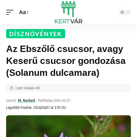
Aa
DÍSZNÖVÉNYEK
Az Ebszőlő csucsor, avagy
Keserű csucsor gondozása
(Solanum dulcamara)
3 perc olvasási idő
Szerző:
M. Norbert
Publikálva 2024.04.07.
Legutóbb frissítve: 2024/04/07 at 3:50 DU.