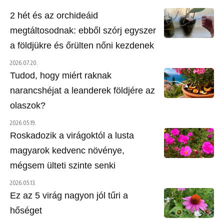
2 hét és az orchideáid
megtáltosodnak: ebből szórj egyszer
a földjükre és őrülten nőni kezdenek
2026.07.20.
Tudod, hogy miért raknak
narancshéjat a leanderek földjére az
olaszok?
2026.05.19.
Roskadozik a virágoktól a lusta
magyarok kedvenc növénye,
mégsem ülteti szinte senki
2026.05.13.
Ez az 5 virág nagyon jól tűri a
hőséget