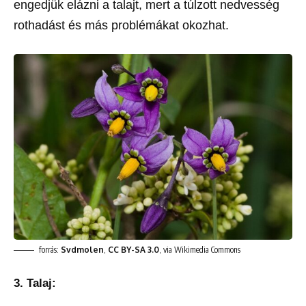
engedjük elázni a talajt, mert a túlzott nedvesség
rothadást és más problémákat okozhat.
forrás:
Svdmolen
,
CC BY-SA 3.0
, via Wikimedia Commons
3.
Talaj: