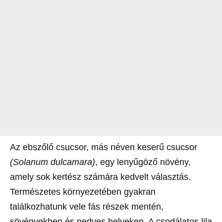
Az ebszőlő csucsor, más néven keserű csucsor
(Solanum dulcamara)
, egy lenyűgöző növény,
amely sok kertész számára kedvelt választás.
Természetes környezetében gyakran
találkozhatunk vele fás részek mentén,
sövényekben és nedves helyeken. A csodálatos lila