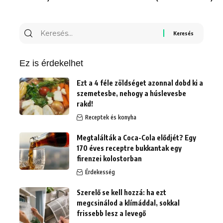
Keresés
erre:
Ez is érdekelhet
Ezt a 4 féle zöldséget azonnal dobd ki a
szemetesbe, nehogy a húslevesbe
rakd!
Receptek és konyha
Megtalálták a Coca-Cola elődjét? Egy
170 éves receptre bukkantak egy
firenzei kolostorban
Érdekesség
Szerelő se kell hozzá: ha ezt
megcsinálod a klímáddal, sokkal
frissebb lesz a levegő