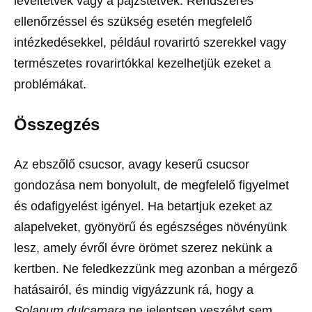
levéltetvek vagy a pajzstetvek. Rendszeres
ellenőrzéssel és szükség esetén megfelelő
intézkedésekkel, például rovarirtó szerekkel vagy
természetes rovarirtókkal kezelhetjük ezeket a
problémákat.
Összegzés
Az ebszőlő csucsor, avagy keserű csucsor
gondozása nem bonyolult, de megfelelő figyelmet
és odafigyelést igényel. Ha betartjuk ezeket az
alapelveket, gyönyörű és egészséges növényünk
lesz, amely évről évre örömet szerez nekünk a
kertben. Ne feledkezzünk meg azonban a mérgező
hatásairól, és mindig vigyázzunk rá, hogy a
Solanum dulcamara
ne jelentsen veszélyt sem