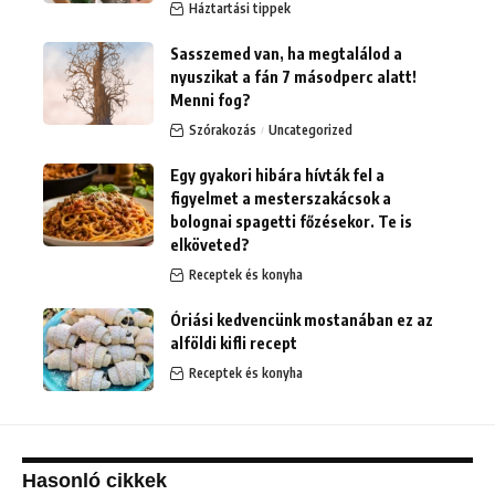
Háztartási tippek
Sasszemed van, ha megtalálod a
nyuszikat a fán 7 másodperc alatt!
Menni fog?
Szórakozás
Uncategorized
Egy gyakori hibára hívták fel a
figyelmet a mesterszakácsok a
bolognai spagetti főzésekor. Te is
elköveted?
Receptek és konyha
Óriási kedvencünk mostanában ez az
alföldi kifli recept
Receptek és konyha
Hasonló cikkek