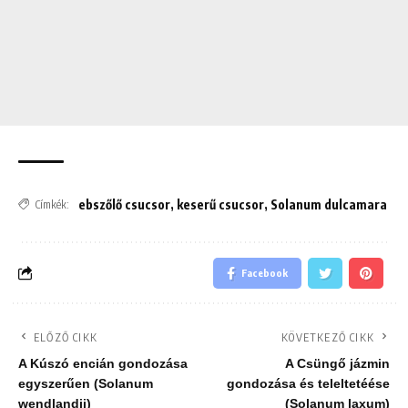
ebszőlő csucsor
,
keserű csucsor
,
Solanum dulcamara
Címkék:
Facebook
ELŐZŐ CIKK
KÖVETKEZŐ CIKK
A Kúszó encián gondozása
A Csüngő jázmin
egyszerűen (Solanum
gondozása és teleltetéése
wendlandii)
(Solanum laxum)