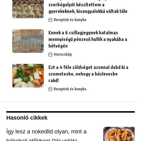
zserbógolyót készítettem a
gyerekeknek, kisangyalokká váltak tőle
Receptek és konyha
Ennek a 6 csillagjegynek hatalmas
mennyiségű pénzeső hullik a nyakába a
hétvégén
Horoszkóp
Ezt a 4 féle zöldséget azonnal dobd ki a
szemetesbe, nehogy a húslevesbe
rakd!
Receptek és konyha
Hasonló cikkek
Így lesz a nokedlid olyan, mint a