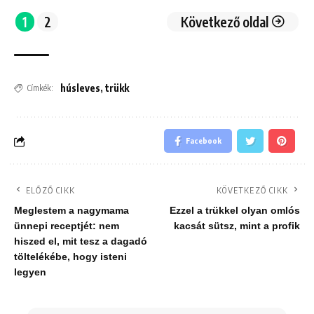
1
2
Következő oldal
húsleves
,
trükk
Címkék:
Facebook
ELŐZŐ CIKK
KÖVETKEZŐ CIKK
Meglestem a nagymama
Ezzel a trükkel olyan omlós
ünnepi receptjét: nem
kacsát sütsz, mint a profik
hiszed el, mit tesz a dagadó
töltelékébe, hogy isteni
legyen