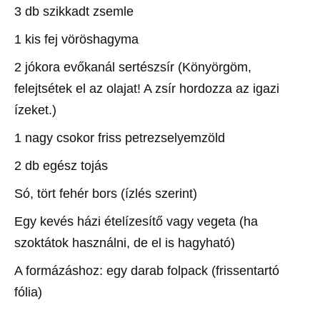
3 db szikkadt zsemle
1 kis fej vöröshagyma
2 jókora evőkanál sertészsír (Könyörgöm,
felejtsétek el az olajat! A zsír hordozza az igazi
ízeket.)
1 nagy csokor friss petrezselyemzöld
2 db egész tojás
Só, tört fehér bors (ízlés szerint)
Egy kevés házi ételízesítő vagy vegeta (ha
szoktátok használni, de el is hagyható)
A formázáshoz: egy darab folpack (frissentartó
fólia)