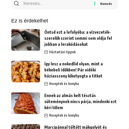
Keresés
erre:
Ez is érdekelhet
Öntsd ezt a lefolyóba: a vízvezeték-
szerelők szerint semmi sem oldja fel
jobban a lerakódásokat
Háztartási tippek
Így lesz a nokedlid olyan, mint a
békebeli időkben! Pár vidéki
háziasszony kikotyogta a titkot
Receptek és konyha
Ennek az almás kelt tésztás
süteménynek nincs párja, mindenki ezt
kéri tőlem
Receptek és konyha
Marcipánnal töltött mákgolyót és