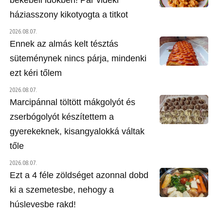
békebeli időkben! Pár vidéki
háziasszony kikotyogta a titkot
2026.08.07.
Ennek az almás kelt tésztás
süteménynek nincs párja, mindenki
ezt kéri tőlem
2026.08.07.
Marcipánnal töltött mákgolyót és
zserbógolyót készítettem a
gyerekeknek, kisangyalokká váltak
tőle
2026.08.07.
Ezt a 4 féle zöldséget azonnal dobd
ki a szemetesbe, nehogy a
húslevesbe rakd!