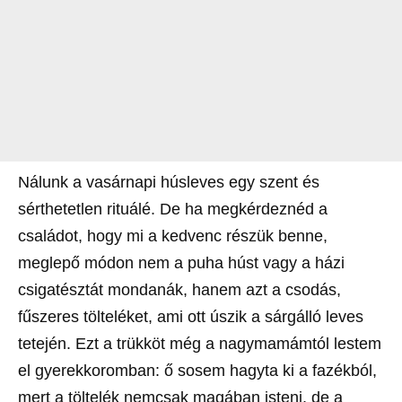
Nálunk a vasárnapi húsleves egy szent és
sérthetetlen rituálé. De ha megkérdeznéd a
családot, hogy mi a kedvenc részük benne,
meglepő módon nem a puha húst vagy a házi
csigatésztát mondanák, hanem azt a csodás,
fűszeres tölteléket, ami ott úszik a sárgálló leves
tetején. Ezt a trükköt még a nagymamámtól lestem
el gyerekkoromban: ő sosem hagyta ki a fazékból,
mert a töltelék nemcsak magában isteni, de a