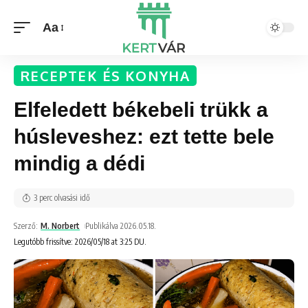
Aa
RECEPTEK ÉS KONYHA
Elfeledett békebeli trükk a
húsleveshez: ezt tette bele
mindig a dédi
3 perc olvasási idő
Szerző:
M. Norbert
Publikálva 2026.05.18.
Legutóbb frissítve: 2026/05/18 at 3:25 DU.