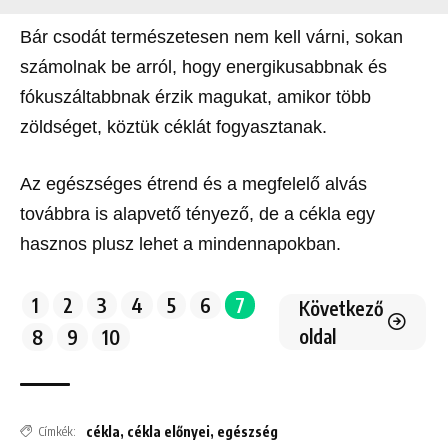
Bár csodát természetesen nem kell várni, sokan
számolnak be arról, hogy energikusabbnak és
fókuszáltabbnak érzik magukat, amikor több
zöldséget, köztük céklát fogyasztanak.
Az egészséges étrend és a megfelelő alvás
továbbra is alapvető tényező, de a cékla egy
hasznos plusz lehet a mindennapokban.
1
2
3
4
5
6
7
Következő
oldal
8
9
10
cékla
,
cékla előnyei
,
egészség
Címkék: