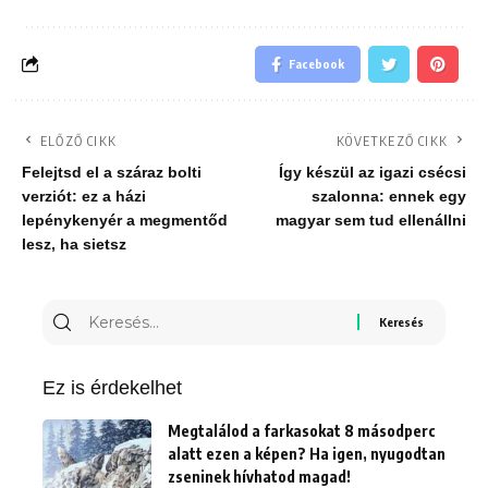
Facebook
ELŐZŐ CIKK
KÖVETKEZŐ CIKK
Felejtsd el a száraz bolti
Így készül az igazi csécsi
verziót: ez a házi
szalonna: ennek egy
lepénykenyér a megmentőd
magyar sem tud ellenállni
lesz, ha sietsz
Keresés
erre:
Ez is érdekelhet
Megtalálod a farkasokat 8 másodperc
alatt ezen a képen? Ha igen, nyugodtan
zseninek hívhatod magad!