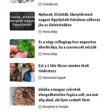
Szórakozás
Nyilasok, Vízöntők, Skorpiók most
nagyon figyeljetek! Hatalmas változás
jön az éleletetekben
Horoszkóp
Ez a négy csillagjegy lesz augusztus
überkirálya, ha a szerencsét nézzük
Horoszkóp
Ezt a 2 féle fűszer minden ételt
tönkretesz
Háztartási tippek
Valaha a magyar szüretek
elengedhetetlen fogása volt, ma már
alig akad, aki ilyen szokott főzni
Receptek és konyha