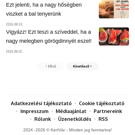
Ezt jelenti, ha a nagy hőségben
viszket a bal tenyerünk
2026.08.03.
Vigyázz! Ezt teszi a szíveddel, ha a
nagy melegben görögdinnyét eszel!
2026.08.02.
Előző
Következő
Adatkezelési tájékoztató
Cookie tájékoztató
Impresszum
Médiaajánlat
Partnereink
Rólunk
Üzenetküldés
RSS
2024 -2026 © KertVár - Minden jog fenntartva!