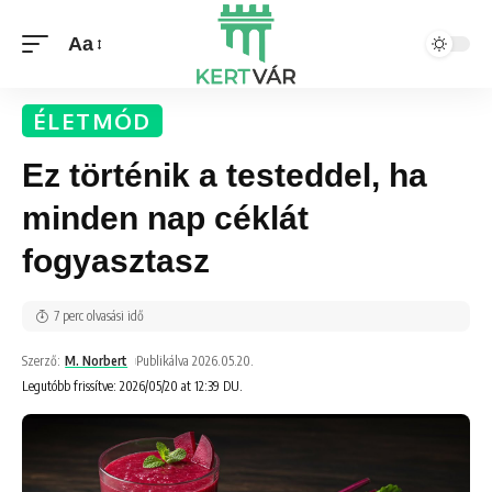
Aa
ÉLETMÓD
Ez történik a testeddel, ha
minden nap céklát
fogyasztasz
7 perc olvasási idő
Szerző:
M. Norbert
Publikálva 2026.05.20.
Legutóbb frissítve: 2026/05/20 at 12:39 DU.