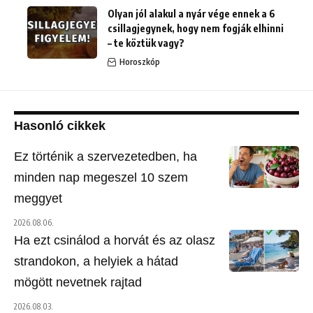
Olyan jól alakul a nyár vége ennek a 6
csillagjegynek, hogy nem fogják elhinni
– te köztük vagy?
Horoszkóp
Hasonló cikkek
Ez történik a szervezetedben, ha
minden nap megeszel 10 szem
meggyet
2026.08.06.
Ha ezt csinálod a horvát és az olasz
strandokon, a helyiek a hátad
mögött nevetnek rajtad
2026.08.03.