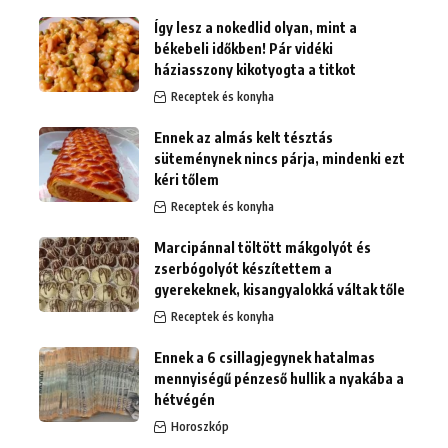
Így lesz a nokedlid olyan, mint a
békebeli időkben! Pár vidéki
háziasszony kikotyogta a titkot
Receptek és konyha
Ennek az almás kelt tésztás
süteménynek nincs párja, mindenki ezt
kéri tőlem
Receptek és konyha
Marcipánnal töltött mákgolyót és
zserbógolyót készítettem a
gyerekeknek, kisangyalokká váltak tőle
Receptek és konyha
Ennek a 6 csillagjegynek hatalmas
mennyiségű pénzeső hullik a nyakába a
hétvégén
Horoszkóp