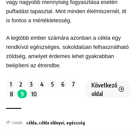
vagy nagyobb mennyiség fogyasztása esetén
puffadást tapasztal. Mint minden élelmiszernél, itt
is fontos a mértékletesség.
A legtöbb ember számára azonban a cékla egy
rendkívül egészséges, sokoldalúan felhasználható
zöldség, amelyet érdemes lehet gyakrabban
beépíteni az étrendbe.
1
2
3
4
5
6
7
Következő
oldal
8
9
10
cékla
,
cékla előnyei
,
egészség
Címkék: