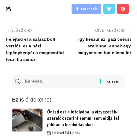
Facebook
ELŐZŐ CIKK
KÖVETKEZŐ CIKK
Felejtsd el a száraz bolti
Így készül az igazi csécsi
verziót: ez a házi
szalonna: ennek egy
lepénykenyér a megmentőd
magyar sem tud ellenállni
lesz, ha sietsz
Keresés
erre:
Ez is érdekelhet
Öntsd ezt a lefolyóba: a vízvezeték-
szerelők szerint semmi sem oldja fel
jobban a lerakódásokat
Háztartási tippek