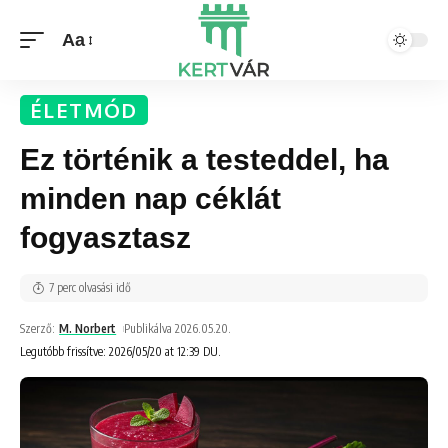
Aa
ÉLETMÓD
Ez történik a testeddel, ha
minden nap céklát
fogyasztasz
7 perc olvasási idő
Szerző:
M. Norbert
Publikálva 2026.05.20.
Legutóbb frissítve: 2026/05/20 at 12:39 DU.