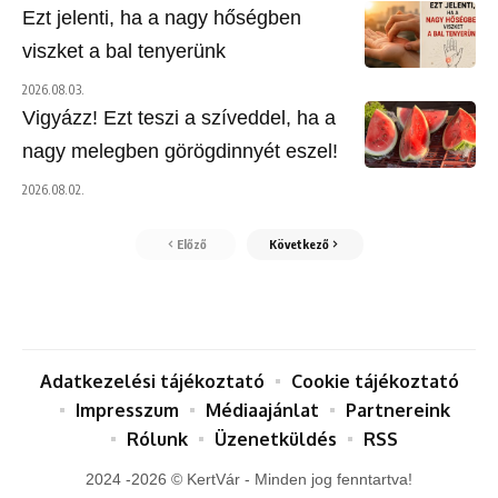
Ezt jelenti, ha a nagy hőségben
viszket a bal tenyerünk
2026.08.03.
Vigyázz! Ezt teszi a szíveddel, ha a
nagy melegben görögdinnyét eszel!
2026.08.02.
Előző
Következő
Adatkezelési tájékoztató
Cookie tájékoztató
Impresszum
Médiaajánlat
Partnereink
Rólunk
Üzenetküldés
RSS
2024 -2026 © KertVár - Minden jog fenntartva!