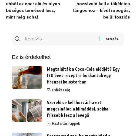
ebből az eper alá és olyan
hozzávaló kell a tökéletes
bőséges termésed lesz,
lángoshoz – kívül ropogós,
mint még soha!
belül foszlós
Keresés
erre:
Ez is érdekelhet
Megtalálták a Coca-Cola elődjét? Egy
170 éves receptre bukkantak egy
firenzei kolostorban
Érdekesség
Szerelő se kell hozzá: ha ezt
megcsinálod a klímáddal, sokkal
frissebb lesz a levegő
Háztartási tippek
Sasszemed van, ha megtalálod a