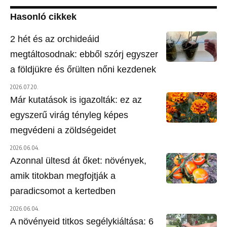
Hasonló cikkek
2 hét és az orchideáid
megtáltosodnak: ebből szórj egyszer
a földjükre és őrülten nőni kezdenek
2026.07.20.
Már kutatások is igazolták: ez az
egyszerű virág tényleg képes
megvédeni a zöldségeidet
2026.06.04.
Azonnal ültesd át őket: növények,
amik titokban megfojtják a
paradicsomot a kertedben
2026.06.04.
A növényeid titkos segélykiáltása: 6