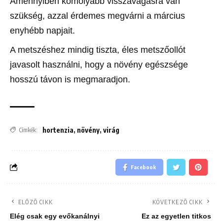
Amennyiben komolyabb visszavágásra van
szükség, azzal érdemes megvárni a március
enyhébb napjait.
A metszéshez mindig tiszta, éles metszőollót
javasolt használni, hogy a növény egészsége
hosszú távon is megmaradjon.
hortenzia
,
növény
,
virág
Címkék:
Facebook
ELŐZŐ CIKK
KÖVETKEZŐ CIKK
Elég csak egy evőkanálnyi
Ez az egyetlen titkos