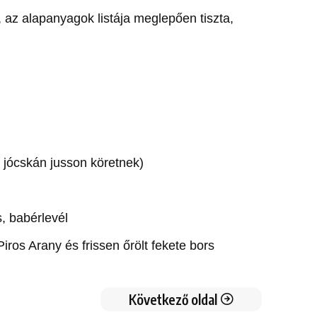
ó, az alapanyagok listája meglepően tiszta,
 jócskán jusson köretnek)
, babérlevél
iros Arany és frissen őrölt fekete bors
Következő oldal