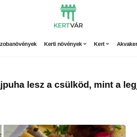
zobanövények
Kerti növények
Kert
Akvaker
jpuha lesz a csülköd, mint a l