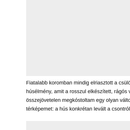
Fiatalabb koromban mindig elriasztott a csül
húsélmény, amit a rosszul elkészített, rágós 
összejövetelen megkóstoltam egy olyan változ
térképemet: a hús konkrétan levált a csontról