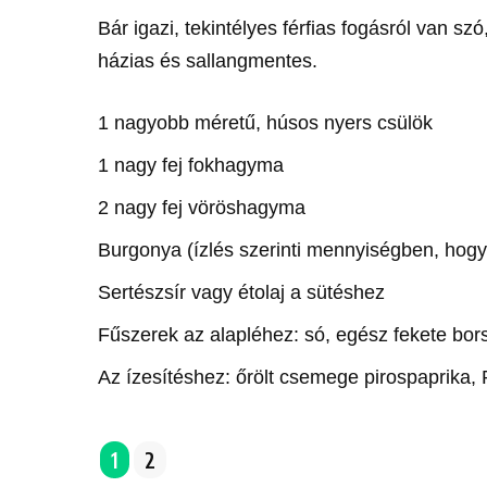
Bár igazi, tekintélyes férfias fogásról van sz
házias és sallangmentes.
1 nagyobb méretű, húsos nyers csülök
1 nagy fej fokhagyma
2 nagy fej vöröshagyma
Burgonya (ízlés szerinti mennyiségben, hogy
Sertészsír vagy étolaj a sütéshez
Fűszerek az alapléhez: só, egész fekete bors
Az ízesítéshez: őrölt csemege pirospaprika, P
1
2