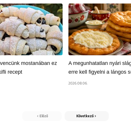
dvencünk mostanában ez
A megunhatatlan nyári slág
kifli recept
erre kell figyelni a lángos 
2026.08.06.
Előző
Következő