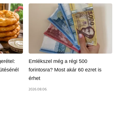
erétel:
Emlékszel még a régi 500
sütésénél
forintosra? Most akár 60 ezret is
érhet
2026.08.06.