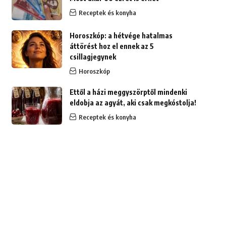
Receptek és konyha
Horoszkóp: a hétvége hatalmas
áttörést hoz el ennek az 5
csillagjegynek
Horoszkóp
Ettől a házi meggyszörptől mindenki
eldobja az agyát, aki csak megkóstolja!
Receptek és konyha