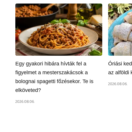
Egy gyakori hibára hívták fel a
Óriási ke
figyelmet a mesterszakácsok a
az alföldi 
bolognai spagetti főzésekor. Te is
2026.08.06.
elköveted?
2026.08.06.