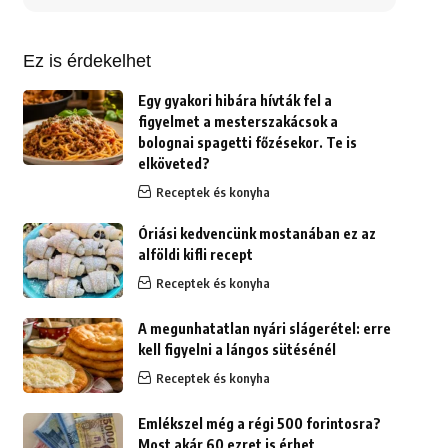
erre:
Ez is érdekelhet
Egy gyakori hibára hívták fel a
figyelmet a mesterszakácsok a
bolognai spagetti főzésekor. Te is
elköveted?
Receptek és konyha
Óriási kedvencünk mostanában ez az
alföldi kifli recept
Receptek és konyha
A megunhatatlan nyári slágerétel: erre
kell figyelni a lángos sütésénél
Receptek és konyha
Emlékszel még a régi 500 forintosra?
Most akár 60 ezret is érhet