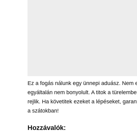
Ez a fogás nálunk egy ünnepi aduász. Nem e
egyáltalán nem bonyolult. A titok a türelemb
rejlik. Ha követitek ezeket a lépéseket, gara
a szátokban!
Hozzávalók: