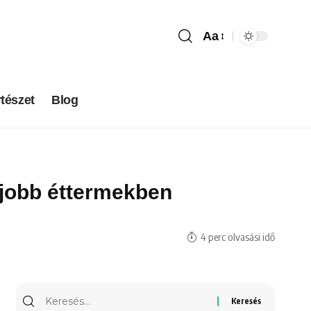
Aa
tészet
Blog
egjobb éttermekben
4 perc olvasási idő
Keresés