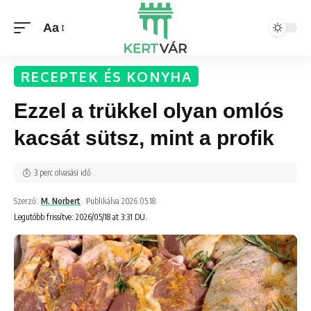
Aa
RECEPTEK ÉS KONYHA
Ezzel a trükkel olyan omlós
kacsát sütsz, mint a profik
3 perc olvasási idő
Szerző:
M. Norbert
Publikálva 2026.05.18.
Legutóbb frissítve: 2026/05/18 at 3:31 DU.