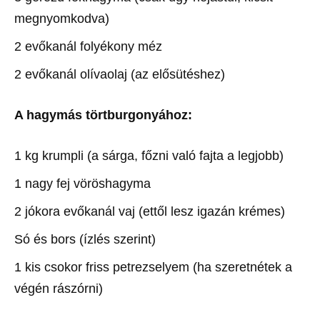
megnyomkodva)
2 evőkanál folyékony méz
2 evőkanál olívaolaj (az elősütéshez)
A hagymás törtburgonyához:
1 kg krumpli (a sárga, főzni való fajta a legjobb)
1 nagy fej vöröshagyma
2 jókora evőkanál vaj (ettől lesz igazán krémes)
Só és bors (ízlés szerint)
1 kis csokor friss petrezselyem (ha szeretnétek a
végén rászórni)