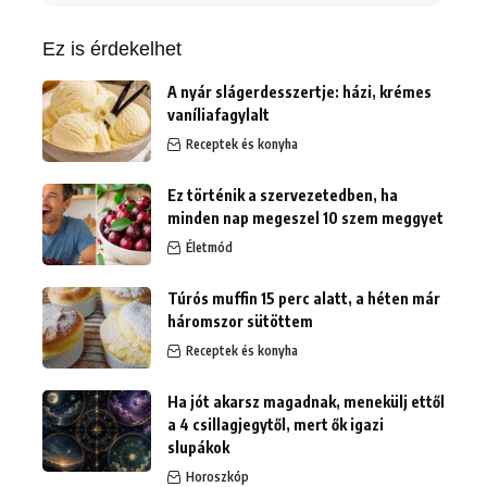
erre:
Ez is érdekelhet
A nyár slágerdesszertje: házi, krémes
vaníliafagylalt
Receptek és konyha
Ez történik a szervezetedben, ha
minden nap megeszel 10 szem meggyet
Életmód
Túrós muffin 15 perc alatt, a héten már
háromszor sütöttem
Receptek és konyha
Ha jót akarsz magadnak, menekülj ettől
a 4 csillagjegytől, mert ők igazi
slupákok
Horoszkóp