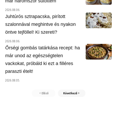
már háromszor sütöttem
2026.08.06.
Juhtúrós sztrapacska, pirított
szalonnával meghintve és nyakon
öntve tejföllel! Ki szereti?
2026.08.06.
Őrségi gombás tatárkása recept: ha
már unod az egészségtelen
vackokat, próbáld ki ezt a filléres
paraszti ételt!
2026.08.05.
Előző
Következő