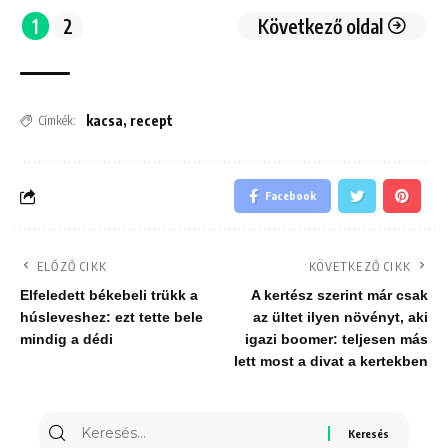
1
2
Következő oldal
kacsa
,
recept
Címkék:
Facebook
ELŐZŐ CIKK
KÖVETKEZŐ CIKK
Elfeledett békebeli trükk a
A kertész szerint már csak
húsleveshez: ezt tette bele
az ültet ilyen növényt, aki
mindig a dédi
igazi boomer: teljesen más
lett most a divat a kertekben
Keresés