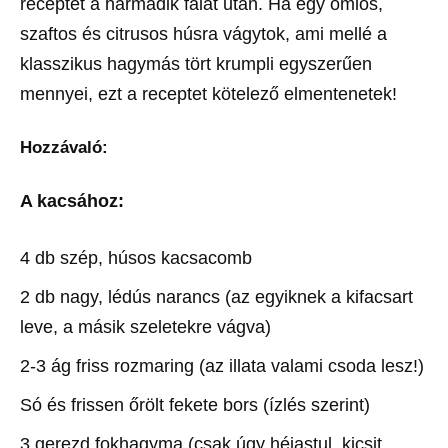
receptet a harmadik falat után. Ha egy omlós,
szaftos és citrusos húsra vágytok, ami mellé a
klasszikus hagymás tört krumpli egyszerűen
mennyei, ezt a receptet kötelező elmentenetek!
Hozzávaló:
A kacsához:
4 db szép, húsos kacsacomb
2 db nagy, lédús narancs (az egyiknek a kifacsart
leve, a másik szeletekre vágva)
2-3 ág friss rozmaring (az illata valami csoda lesz!)
Só és frissen őrölt fekete bors (ízlés szerint)
3 gerezd fokhagyma (csak úgy héjastul, kicsit