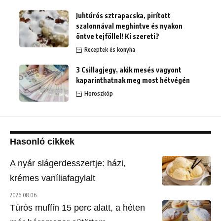
Juhtúrós sztrapacska, pirított
szalonnával meghintve és nyakon
öntve tejföllel! Ki szereti?
Receptek és konyha
3 Csillagjegy, akik mesés vagyont
kaparinthatnak meg most hétvégén
Horoszkóp
Hasonló cikkek
A nyár slágerdesszertje: házi,
krémes vaníliafagylalt
2026.08.06.
Túrós muffin 15 perc alatt, a héten