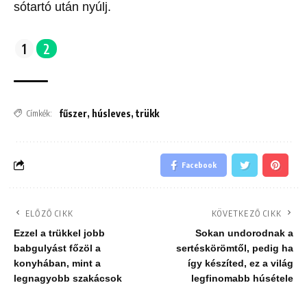
sótartó után nyúlj.
1
2
fűszer
,
húsleves
,
trükk
Címkék:
Facebook
ELŐZŐ CIKK
KÖVETKEZŐ CIKK
Ezzel a trükkel jobb
Sokan undorodnak a
babgulyást főzöl a
sertéskörömtől, pedig ha
konyhában, mint a
így készíted, ez a világ
legnagyobb szakácsok
legfinomabb húsétele