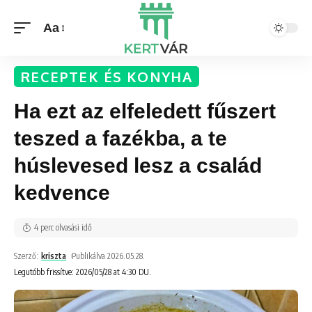
Aa
RECEPTEK ÉS KONYHA
Ha ezt az elfeledett fűszert
teszed a fazékba, a te
húslevesed lesz a család
kedvence
4 perc olvasási idő
Szerző:
kriszta
Publikálva 2026.05.28.
Legutóbb frissítve: 2026/05/28 at 4:30 DU.