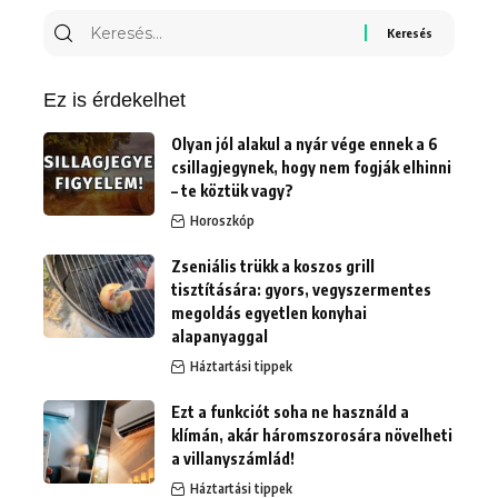
Keresés
erre:
Ez is érdekelhet
Olyan jól alakul a nyár vége ennek a 6
csillagjegynek, hogy nem fogják elhinni
– te köztük vagy?
Horoszkóp
Zseniális trükk a koszos grill
tisztítására: gyors, vegyszermentes
megoldás egyetlen konyhai
alapanyaggal
Háztartási tippek
Ezt a funkciót soha ne használd a
klímán, akár háromszorosára növelheti
a villanyszámlád!
Háztartási tippek