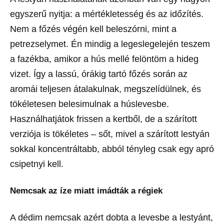
egyszerű nyitja: a mértékletesség és az időzítés.
Nem a főzés végén kell beleszórni, mint a
petrezselymet. Én mindig a legeslegelején teszem
a fazékba, amikor a hús mellé felöntöm a hideg
vizet. Így a lassú, órákig tartó főzés során az
aromái teljesen átalakulnak, megszelídülnek, és
tökéletesen belesimulnak a húslevesbe.
Használhatjátok frissen a kertből, de a szárított
verziója is tökéletes – sőt, mivel a szárított lestyán
sokkal koncentráltabb, abból tényleg csak egy apró
csipetnyi kell.
Nemcsak az íze miatt imádták a régiek
A dédim nemcsak azért dobta a levesbe a lestyánt,