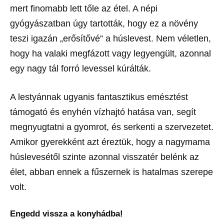
mert finomabb lett tőle az étel. A népi
gyógyászatban úgy tartották, hogy ez a növény
teszi igazán „erősítővé” a húslevest. Nem véletlen,
hogy ha valaki megfázott vagy legyengült, azonnal
egy nagy tál forró levessel kúrálták.
A lestyánnak ugyanis fantasztikus emésztést
támogató és enyhén vízhajtó hatása van, segít
megnyugtatni a gyomrot, és serkenti a szervezetet.
Amikor gyerekként azt éreztük, hogy a nagymama
húslevesétől szinte azonnal visszatér belénk az
élet, abban ennek a fűszernek is hatalmas szerepe
volt.
Engedd vissza a konyhádba!