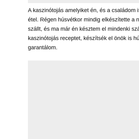
A kaszinótojás amelyiket én, és a családom is
étel. Régen húsvétkor mindig elkészítette 
szállt, és ma már én késztem el mindenki sz
kaszinótojás receptet, készítsék el önök is 
garantálom.