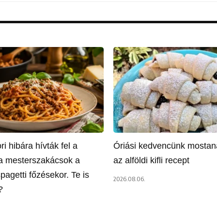
i hibára hívták fel a
Óriási kedvencünk mostan
 a mesterszakácsok a
az alföldi kifli recept
pagetti főzésekor. Te is
2026.08.06.
?