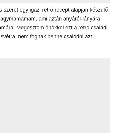
 szeret egy igazi retró recept alapján készülő
a nagymamamám, ami aztán anyáról-lányára
ámára. Megosztom önökkel ezt a retro családi
húsvétra, nem fognak benne csalódni azt