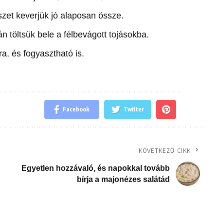
szet keverjük jó alaposan össze.
n töltsük bele a félbevágott tojásokba.
ra, és fogyasztható is.
Facebook
Twitter
KÖVETKEZŐ CIKK
Egyetlen hozzávaló, és napokkal tovább
bírja a majonézes salátád