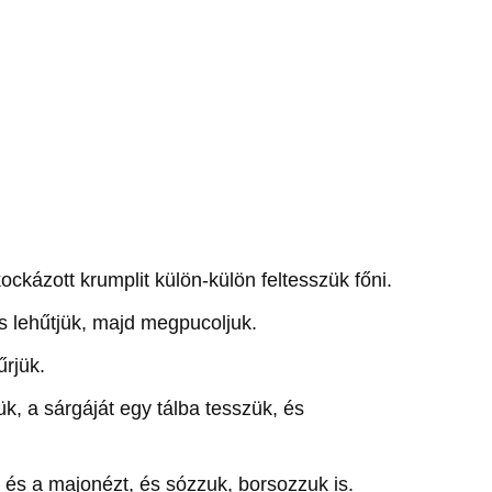
lkockázott krumplit külön-külön feltesszük főni.
 és lehűtjük, majd megpucoljuk.
űrjük.
k, a sárgáját egy tálba tesszük, és
t és a majonézt, és sózzuk, borsozzuk is.