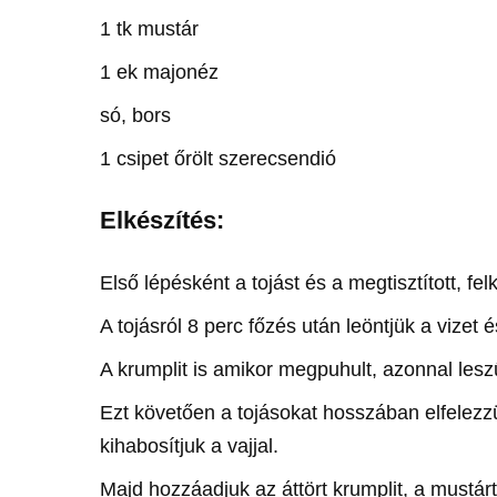
1 tk mustár
1 ek majonéz
só, bors
1 csipet őrölt szerecsendió
Elkészítés:
Első lépésként a tojást és a megtisztított, fe
A tojásról 8 perc főzés után leöntjük a vizet
A krumplit is amikor megpuhult, azonnal lesz
Ezt követően a tojásokat hosszában elfelezzü
kihabosítjuk a vajjal.
Majd hozzáadjuk az áttört krumplit, a mustár