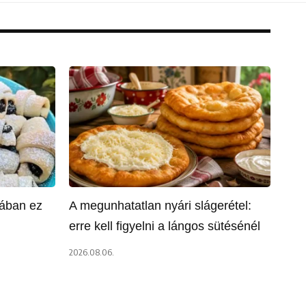
ában ez
A megunhatatlan nyári slágerétel:
erre kell figyelni a lángos sütésénél
2026.08.06.