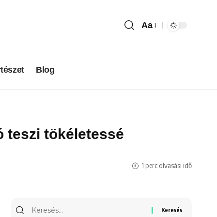
Aa
tészet
Blog
ó teszi tökéletessé
1 perc olvasási idő
Keresés