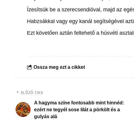
Ízesítsük be a szerecsendióval, majd az egé
Habzsákkal vagy egy kanál segítségével aztá
Ezt követően aztán feltehető a húsvéti asztal
Ossza meg ezt a cikket
ELŐZŐ CIKK
A hagyma színe fontosabb mint hinnéd:
ezért ne tegyél sose lilát a pörkölt és a
gulyás alá