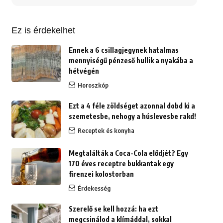
erre:
Ez is érdekelhet
Ennek a 6 csillagjegynek hatalmas
mennyiségű pénzeső hullik a nyakába a
hétvégén
Horoszkóp
Ezt a 4 féle zöldséget azonnal dobd ki a
szemetesbe, nehogy a húslevesbe rakd!
Receptek és konyha
Megtalálták a Coca-Cola elődjét? Egy
170 éves receptre bukkantak egy
firenzei kolostorban
Érdekesség
Szerelő se kell hozzá: ha ezt
megcsinálod a klímáddal, sokkal