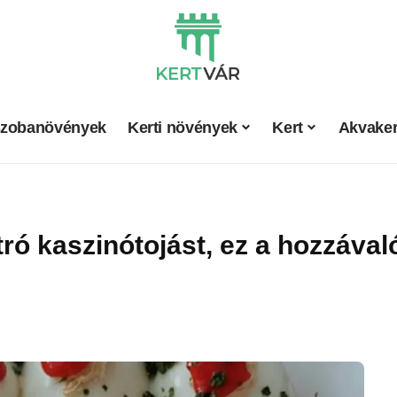
zobanövények
Kerti növények
Kert
Akvaker
etró kaszinótojást, ez a hozzával