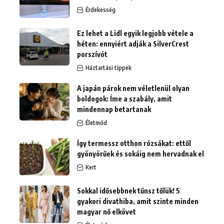
Érdekesség
Ez lehet a Lidl egyik legjobb vétele a
héten: ennyiért adják a SilverCrest
porszívót
Háztartási tippek
A japán párok nem véletlenül olyan
boldogok: Íme a szabály, amit
mindennap betartanak
Életmód
Így termessz otthon rózsákat: ettől
gyönyörűek és sokáig nem hervadnak el
Kert
Sokkal idősebbnek tűnsz tőlük! 5
gyakori divathiba, amit szinte minden
magyar nő elkövet