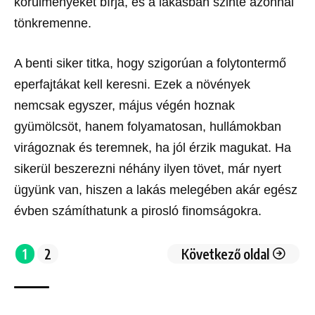
körülményeket bírja, és a lakásban szinte azonnal
tönkremenne.
A benti siker titka, hogy szigorúan a folytontermő
eperfajtákat kell keresni. Ezek a növények
nemcsak egyszer, május végén hoznak
gyümölcsöt, hanem folyamatosan, hullámokban
virágoznak és teremnek, ha jól érzik magukat. Ha
sikerül beszerezni néhány ilyen tövet, már nyert
ügyünk van, hiszen a lakás melegében akár egész
évben számíthatunk a pirosló finomságokra.
1
2
Következő oldal