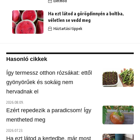
Életmód
Ha ezt látod a görögdinnyén a boltba,
véletlen se vedd meg
Háztartási tippek
Hasonló cikkek
Így termessz otthon rózsákat: ettől
gyönyörűek és sokáig nem
hervadnak el
2026.08.09.
Ezért repedezik a paradicsom! Így
mentheted meg
2026.07.23.
Ha ezt látod a kertedbe, már most