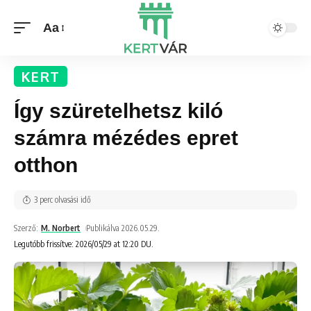
Aa
KERT
Így szüretelhetsz kiló
számra mézédes epret
otthon
3 perc olvasási idő
Szerző:
M. Norbert
Publikálva 2026.05.29.
Legutóbb frissítve: 2026/05/29 at 12:20 DU.