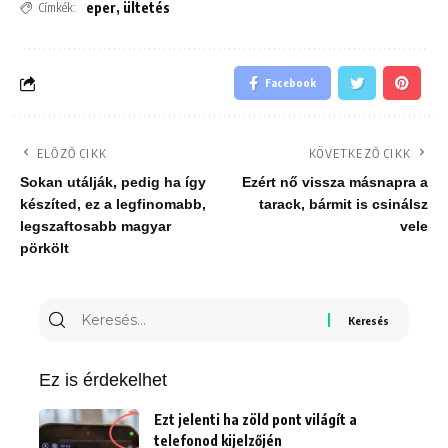
eper
,
ültetés
Címkék:
Facebook
ELŐZŐ CIKK
KÖVETKEZŐ CIKK
Sokan utálják, pedig ha így
Ezért nő vissza másnapra a
készíted, ez a legfinomabb,
tarack, bármit is csinálsz
legszaftosabb magyar
vele
pörkölt
Keresés
erre:
Ez is érdekelhet
Ezt jelenti ha zöld pont világít a
telefonod kijelzőjén