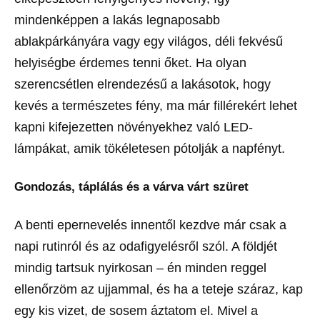
mindenképpen a lakás legnaposabb
ablakpárkányára vagy egy világos, déli fekvésű
helyiségbe érdemes tenni őket. Ha olyan
szerencsétlen elrendezésű a lakásotok, hogy
kevés a természetes fény, ma már fillérekért lehet
kapni kifejezetten növényekhez való LED-
lámpákat, amik tökéletesen pótolják a napfényt.
Gondozás, táplálás és a várva várt szüret
A benti epernevelés innentől kezdve már csak a
napi rutinról és az odafigyelésről szól. A földjét
mindig tartsuk nyirkosan – én minden reggel
ellenőrzöm az ujjammal, és ha a teteje száraz, kap
egy kis vizet, de sosem áztatom el. Mivel a