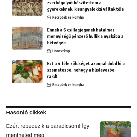
zserbógolyót készítettem a
gyerekeknek, kisangyalokká váltak tőle
Receptek és konyha
Ennek a 6 csillagjegynek hatalmas
mennyiségű pénzeső hullik a nyakába a
hétvégén
Horoszkóp
Ezt a 4 féle zöldséget azonnal dobd ki a
szemetesbe, nehogy a húslevesbe
rakd!
Receptek és konyha
Hasonló cikkek
Ezért repedezik a paradicsom! Így
mentheted meg