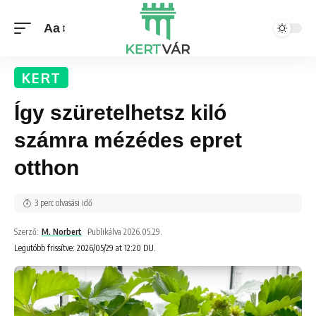
Aa
KERT
Így szüretelhetsz kiló
számra mézédes epret
otthon
3 perc olvasási idő
Szerző:
M. Norbert
Publikálva 2026.05.29.
Legutóbb frissítve: 2026/05/29 at 12:20 DU.