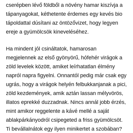
cserépben lévő földből a növény hamar kiszívja a
tápanyagokat, kéthetente érdemes egy kevés bio
tápoldattal dúsítani az öntözővizet, hogy legyen
ereje a gyümölcsök kineveléséhez.
Ha mindent jól csináltatok, hamarosan
megjelennek az első gyönyörű, hófehér virágok a
zöld levelek között, amiket leírhatatlan élmény
napról napra figyelni. Onnantól pedig már csak egy
ugrás, hogy a virágok helyén felbukkanjanak a pici,
zöld kezdemények, amik aztán lassan mélyvörös,
illatos eprekké duzzadnak. Nincs annál jobb érzés,
mint amikor reggelente a kávé mellé a saját
ablakpárkányodról csipegeted a friss gyümölcsöt.
Ti bevállalnátok egy ilyen minikertet a szobában?