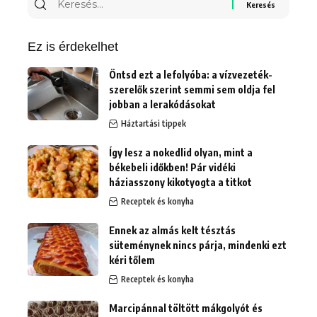
erre:
Ez is érdekelhet
Öntsd ezt a lefolyóba: a vízvezeték-
szerelők szerint semmi sem oldja fel
jobban a lerakódásokat
Háztartási tippek
Így lesz a nokedlid olyan, mint a
békebeli időkben! Pár vidéki
háziasszony kikotyogta a titkot
Receptek és konyha
Ennek az almás kelt tésztás
süteménynek nincs párja, mindenki ezt
kéri tőlem
Receptek és konyha
Marcipánnal töltött mákgolyót és