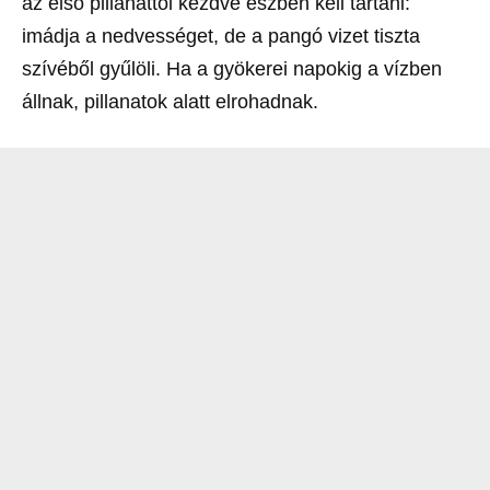
az első pillanattól kezdve észben kell tartani:
imádja a nedvességet, de a pangó vizet tiszta
szívéből gyűlöli. Ha a gyökerei napokig a vízben
állnak, pillanatok alatt elrohadnak.