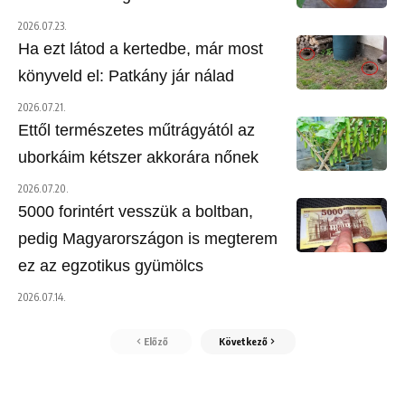
2026.07.23.
Ha ezt látod a kertedbe, már most
könyveld el: Patkány jár nálad
2026.07.21.
Ettől természetes műtrágyától az
uborkáim kétszer akkorára nőnek
2026.07.20.
5000 forintért vesszük a boltban,
pedig Magyarországon is megterem
ez az egzotikus gyümölcs
2026.07.14.
Előző
Következő