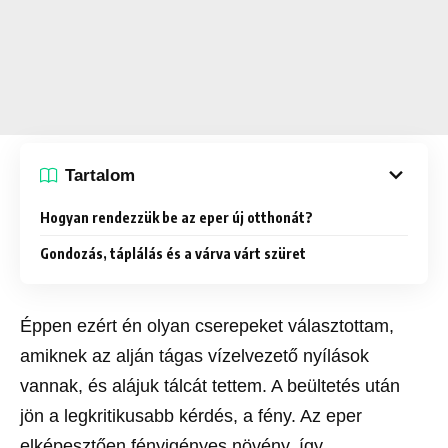
Tartalom
Hogyan rendezzük be az eper új otthonát?
Gondozás, táplálás és a várva várt szüret
Éppen ezért én olyan cserepeket választottam,
amiknek az alján tágas vízelvezető nyílások
vannak, és alájuk tálcát tettem. A beültetés után
jön a legkritikusabb kérdés, a fény. Az eper
elképesztően fényigényes növény, így