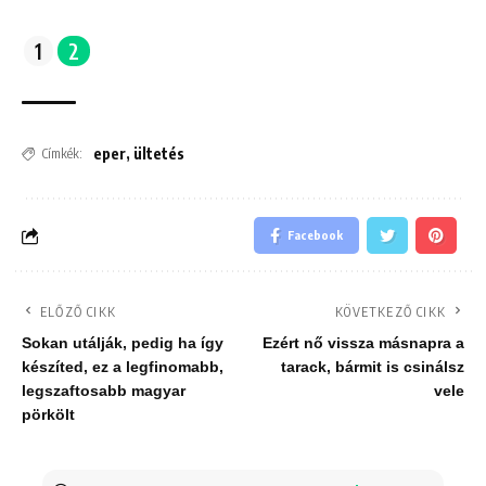
1
2
eper
,
ültetés
Címkék:
Facebook
ELŐZŐ CIKK
KÖVETKEZŐ CIKK
Sokan utálják, pedig ha így
Ezért nő vissza másnapra a
készíted, ez a legfinomabb,
tarack, bármit is csinálsz
legszaftosabb magyar
vele
pörkölt
Keresés