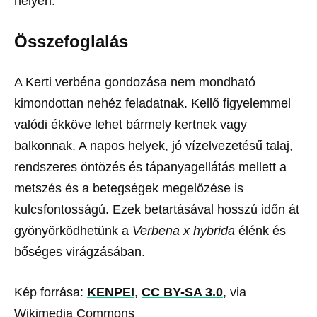
helyen.
Összefoglalás
A Kerti verbéna gondozása nem mondható
kimondottan nehéz feladatnak. Kellő figyelemmel
valódi ékköve lehet bármely kertnek vagy
balkonnak. A napos helyek, jó vízelvezetésű talaj,
rendszeres öntözés és tápanyagellátás mellett a
metszés és a betegségek megelőzése is
kulcsfontosságú. Ezek betartásával hosszú időn át
gyönyörködhetünk a
Verbena x hybrida
élénk és
bőséges virágzásában.
Kép forrása:
KENPEI
,
CC BY-SA 3.0
, via
Wikimedia Commons