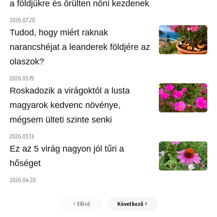
a földjükre és őrülten nőni kezdenek
2026.07.20.
Tudod, hogy miért raknak
narancshéjat a leanderek földjére az
olaszok?
2026.05.19.
Roskadozik a virágoktól a lusta
magyarok kedvenc növénye,
mégsem ülteti szinte senki
2026.05.13.
Ez az 5 virág nagyon jól tűri a
hőséget
2026.04.20.
Előző
Következő