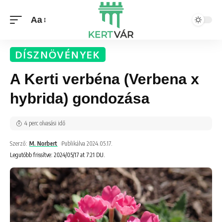
Aa
DÍSZNÖVÉNYEK
A Kerti verbéna (Verbena x
hybrida) gondozása
4 perc olvasási idő
Szerző:
M. Norbert
Publikálva 2024.05.17.
Legutóbb frissítve: 2024/05/17 at 7:21 DU.