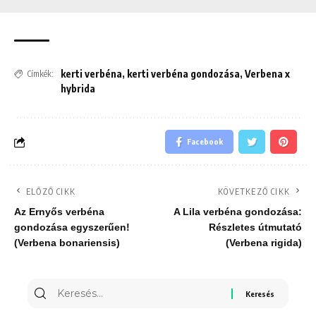
kerti verbéna
,
kerti verbéna gondozása
,
Verbena x
Címkék:
hybrida
Facebook
ELŐZŐ CIKK
KÖVETKEZŐ CIKK
Az Ernyős verbéna
A Lila verbéna gondozása:
gondozása egyszerűen!
Részletes útmutató
(Verbena bonariensis)
(Verbena rigida)
Keresés
erre: