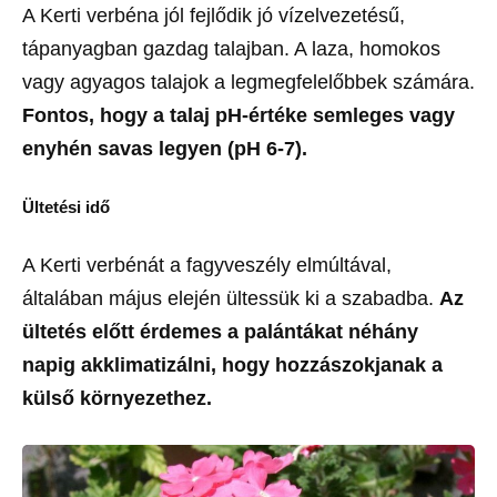
A Kerti verbéna jól fejlődik jó vízelvezetésű,
tápanyagban gazdag talajban. A laza, homokos
vagy agyagos talajok a legmegfelelőbbek számára.
Fontos, hogy a talaj pH-értéke semleges vagy
enyhén savas legyen (pH 6-7).
Ültetési idő
A Kerti verbénát a fagyveszély elmúltával,
általában május elején ültessük ki a szabadba.
Az
ültetés előtt érdemes a palántákat néhány
napig akklimatizálni, hogy hozzászokjanak a
külső környezethez.