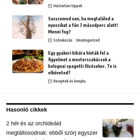
Háztartási tippek
Sasszemed van, ha megtalálod a
nyuszikat a fán 7 másodperc alatt!
Menni fog?
Szórakozás
Uncategorized
Egy gyakori hibára hívták fel a
figyelmet a mesterszakácsok a
bolognai spagetti főzésekor. Te is
elköveted?
Receptek és konyha
Hasonló cikkek
2 hét és az orchideáid
megtáltosodnak: ebből szórj egyszer