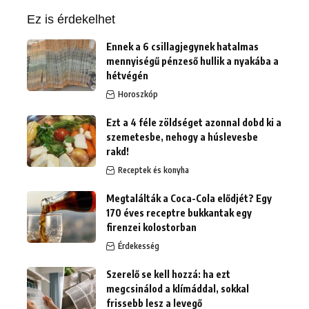
Ez is érdekelhet
Ennek a 6 csillagjegynek hatalmas
mennyiségű pénzeső hullik a nyakába a
hétvégén
Horoszkóp
Ezt a 4 féle zöldséget azonnal dobd ki a
szemetesbe, nehogy a húslevesbe
rakd!
Receptek és konyha
Megtalálták a Coca-Cola elődjét? Egy
170 éves receptre bukkantak egy
firenzei kolostorban
Érdekesség
Szerelő se kell hozzá: ha ezt
megcsinálod a klímáddal, sokkal
frissebb lesz a levegő