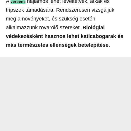
A
hajlamos lehet levéltetvek, atkák és
verbéna
tripszek támadására. Rendszeresen vizsgáljuk
meg a növényeket, és szükség esetén
alkalmazzunk rovarölő szereket.
Biológiai
védekezésként hasznos lehet katicabogarak és
más természetes ellenségek betelepítése.