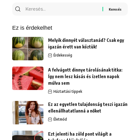
Keresés
erre:
Ez is érdekelhet
Melyik dinnyét választanád? Csak egy
igazán érett van köztük!
Érdekesség
A felvágott dinnye tárolásának titka:
Így nem lesz kásás és ízetlen napok
múlva sem
Háztartási tippek
Ez az egyetlen tulajdonság teszi igazán
ellenállhatatlanná a nőket
Életmód
Ezt jelenti ha zöld pont világít a