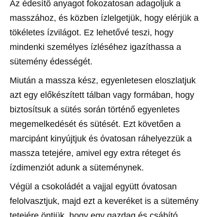
Az édesítő anyagot fokozatosan adagoljuk a
masszához, és közben ízlelgetjük, hogy elérjük a
tökéletes ízvilágot. Ez lehetővé teszi, hogy
mindenki személyes ízléséhez igazíthassa a
sütemény édességét.
Miután a massza kész, egyenletesen eloszlatjuk
azt egy előkészített tálban vagy formában, hogy
biztosítsuk a sütés során történő egyenletes
megemelkedését és sütését. Ezt követően a
marcipánt kinyújtjuk és óvatosan ráhelyezzük a
massza tetejére, amivel egy extra réteget és
ízdimenziót adunk a süteménynek.
Végül a csokoládét a vajjal együtt óvatosan
felolvasztjuk, majd ezt a keveréket is a sütemény
tetejére öntjük, hogy egy gazdag és csábító