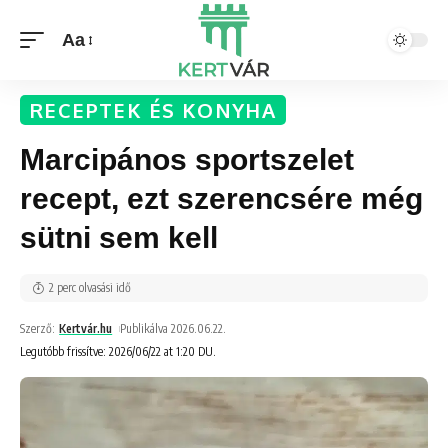
Aa
RECEPTEK ÉS KONYHA
Marcipános sportszelet
recept, ezt szerencsére még
sütni sem kell
2 perc olvasási idő
Szerző:
Kertvár.hu
Publikálva 2026.06.22.
Legutóbb frissítve: 2026/06/22 at 1:20 DU.