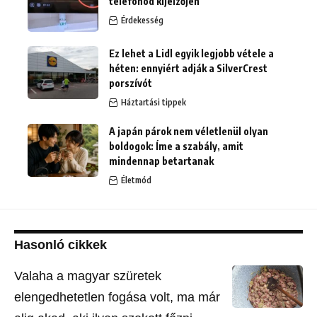
telefonod kijelzőjén
Érdekesség
Ez lehet a Lidl egyik legjobb vétele a
héten: ennyiért adják a SilverCrest
porszívót
Háztartási tippek
A japán párok nem véletlenül olyan
boldogok: Íme a szabály, amit
mindennap betartanak
Életmód
Hasonló cikkek
Valaha a magyar szüretek
elengedhetetlen fogása volt, ma már