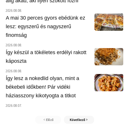
alig akad, aki ilyen szokott főzni
2026.08.08.
A mai 30 perces gyors ebédünk ez
lesz: egyszerű és nagyszerű
finomság
2026.08.08.
Így készül a tökéletes erdélyi rakott
káposzta
2026.08.08.
Így lesz a nokedlid olyan, mint a
békebeli időkben! Pár vidéki
háziasszony kikotyogta a titkot
2026.08.07.
Előző
Következő