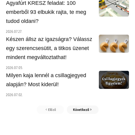
Agyafúrt KRESZ feladat: 100
emberből 93 elbukik rajta, te meg
tudod oldani?
2026.07.27.
Készen állsz az igazságra? Válassz
egy szerencsesütit, a titkos üzenet
mindent megváltoztathat!
2026.07.05.
Milyen kaja lennél a csillagjegyed
alapján? Most kiderül!
2026.07.02.
Előző
Következő