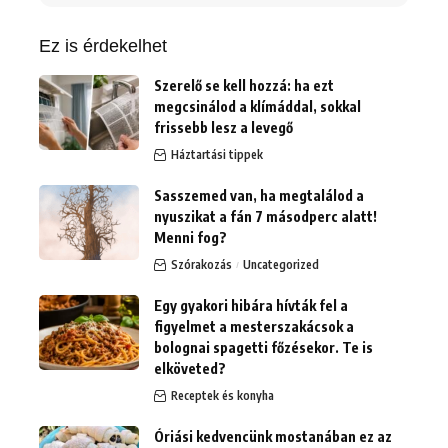
erre:
Ez is érdekelhet
Szerelő se kell hozzá: ha ezt
megcsinálod a klímáddal, sokkal
frissebb lesz a levegő
Háztartási tippek
Sasszemed van, ha megtalálod a
nyuszikat a fán 7 másodperc alatt!
Menni fog?
Szórakozás
Uncategorized
Egy gyakori hibára hívták fel a
figyelmet a mesterszakácsok a
bolognai spagetti főzésekor. Te is
elköveted?
Receptek és konyha
Óriási kedvencünk mostanában ez az