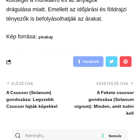
költségei a munkaerő és az anyagok
drágulása miatt. Emellett az időjárási és földrajzi
tényezők is befolyásolhatják az árakat.
Kép forrása:
pixabay
Facebook
ELŐZŐ CIKK
KÖVETKEZŐ CIKK
A Csucsor (Solanum)
A Fekete csucsor
gondozása: Legszebb
gondozása (Solanum
Csucsor fajták képekkel
nigrum): Minden, amit tudni
kell
Keresés