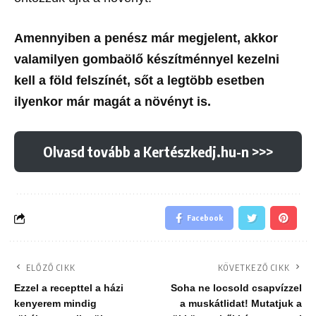
Amennyiben a penész már megjelent, akkor
valamilyen gombaölő készítménnyel kezelni
kell a föld felszínét, sőt a legtöbb esetben
ilyenkor már magát a növényt is.
Olvasd tovább a Kertészkedj.hu-n >>>
Facebook
ELŐZŐ CIKK
KÖVETKEZŐ CIKK
Ezzel a recepttel a házi
Soha ne locsold csapvízzel
kenyerem mindig
a muskátlidat! Mutatjuk a