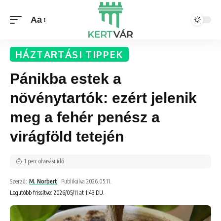
Aa
HÁZTARTÁSI TIPPEK
Pánikba estek a
növénytartók: ezért jelenik
meg a fehér penész a
virágföld tetején
1 perc olvasási idő
Szerző:
M. Norbert
Publikálva 2026.05.11.
Legutóbb frissítve: 2026/05/11 at 1:43 DU.