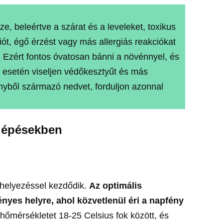
ze, beleértve a szárat és a leveleket, toxikus
iót, égő érzést vagy más allergiás reakciókat
. Ezért fontos óvatosan bánni a növénnyel, és
g esetén viseljen védőkesztyűt és más
nyből származó nedvet, forduljon azonnal
lépésekben
lhelyezéssel kezdődik.
Az optimális
yes helyre, ahol közvetlenül éri a napfény
hőmérsékletet 18-25 Celsius fok között, és