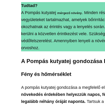
Tudtad?
A Pompás kutyatej
. Minden rés
mérgező növény
vegyületeket tartalmazhat, amelyek bőrirritác
okozhatnak az érintés vagy a lenyelés során
kerülni a közvetlen érintkezést vele. Szüksé
védőfelszerelést. Amennyiben lenyeli a növé
orvoshoz.
A Pompás kutyatej gondozása 
Fény és hőmérséklet
A pompás kutyatej gondozása a megfelelő e
növekedés érdekében helyezzük napos, fén
legalább néhány óráját naponta.
Tartsuk a 