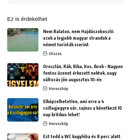
erre:
Ez is érdekelhet
Nem Balaton, nem Hajdúszoboszló:
ezek a legjobb magyar strandok a
német turisták szerint
Utazás
Oroszlán, Rák, Bika, Kos, Ikrek – Nagyon
fontos üzenet érkezett nektek, nagy
változás jön augusztus 10-én
Horoszkóp
Elképzelhetetlen, ami erre a 4
csillagjegyre vár, sajnos a következő 10
nap kritikus lehet!
Horoszkóp
Ezt tedd a WC kagylóba és 8 perc alatt