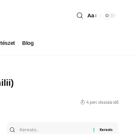
Aa
tészet
Blog
lii)
4 perc olvasási idő
Keresés