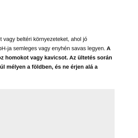
.
t vagy beltéri környezeteket, ahol jó
aj pH-ja semleges vagy enyhén savas legyen.
A
oz homokot vagy kavicsot. Az ültetés során
úl mélyen a földben, és ne érjen alá a