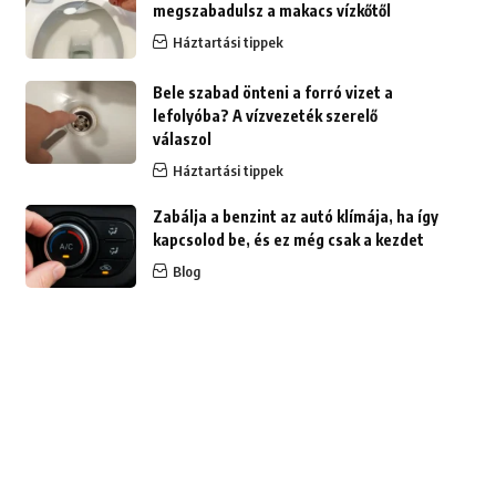
megszabadulsz a makacs vízkőtől
Háztartási tippek
Bele szabad önteni a forró vizet a
lefolyóba? A vízvezeték szerelő
válaszol
Háztartási tippek
Zabálja a benzint az autó klímája, ha így
kapcsolod be, és ez még csak a kezdet
Blog