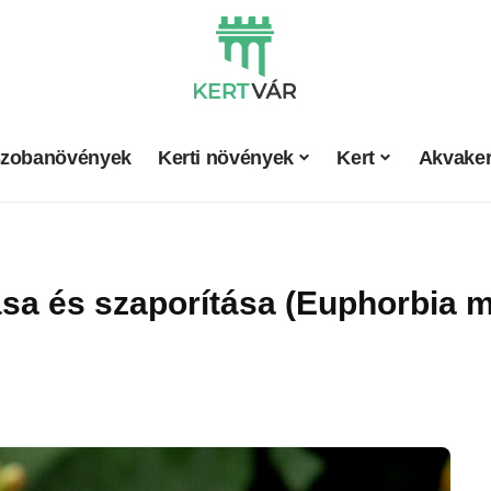
zobanövények
Kerti növények
Kert
Akvaker
a és szaporítása (Euphorbia mi