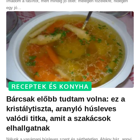
Imádom a fasírtot, mert mindig jó ötlet: melegen főzelékre, hidegen
egy jó
…
RECEPTEK ÉS KONYHA
Bárcsak előbb tudtam volna: ez a
kristálytiszta, aranyló húsleves
valódi titka, amit a szakácsok
elhallgatnak
Nálunk a vasárnapi húsleves szent és sérthetetlen. Ahány ház, annyi