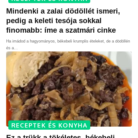
Mindenki a zalai dödöllét ismeri,
pedig a keleti tesója sokkal
finomabb: íme a szatmári cinke
Ha imádod a hagyományos, békebeli krumplis ételeket, de a dödöllén
és a
…
RECEPTEK ÉS KONYHA
Ez a trükk a tökéletes, békebeli