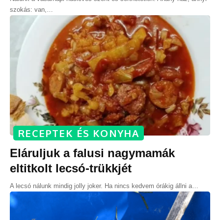
szokás: van,
…
RECEPTEK ÉS KONYHA
Eláruljuk a falusi nagymamák
eltitkolt lecsó-trükkjét
A lecsó nálunk mindig jolly joker. Ha nincs kedvem órákig állni a
…