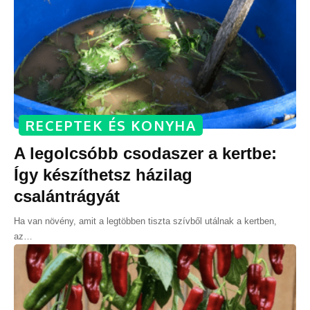
RECEPTEK ÉS KONYHA
A legolcsóbb csodaszer a kertbe:
Így készíthetsz házilag
csalántrágyát
Ha van növény, amit a legtöbben tiszta szívből utálnak a kertben,
az
…