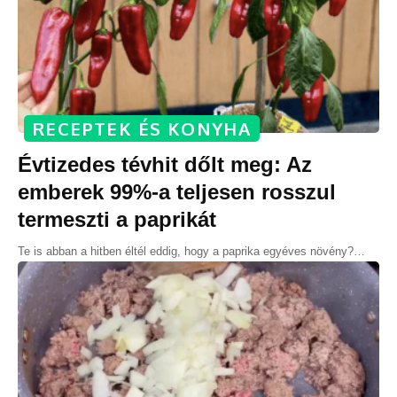
RECEPTEK ÉS KONYHA
Évtizedes tévhit dőlt meg: Az
emberek 99%-a teljesen rosszul
termeszti a paprikát
Te is abban a hitben éltél eddig, hogy a paprika egyéves növény?
…