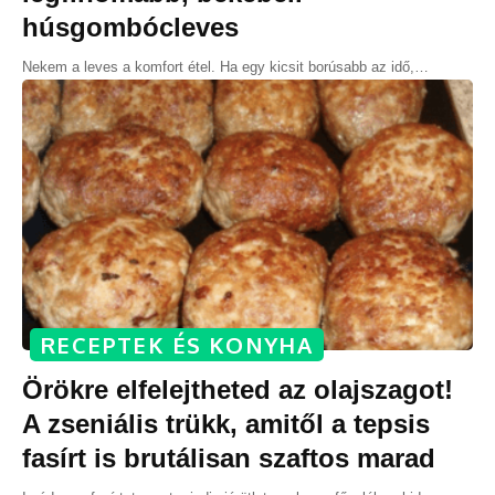
húsgombócleves
Nekem a leves a komfort étel. Ha egy kicsit borúsabb az idő,
…
RECEPTEK ÉS KONYHA
Örökre elfelejtheted az olajszagot!
A zseniális trükk, amitől a tepsis
fasírt is brutálisan szaftos marad