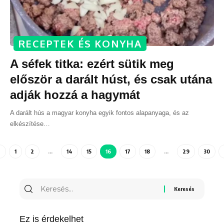
RECEPTEK ÉS KONYHA
A séfek titka: ezért sütik meg
először a darált húst, és csak utána
adják hozzá a hagymát
A darált hús a magyar konyha egyik fontos alapanyaga, és az
elkészítése
…
1
2
…
14
15
16
17
18
…
29
30
Ez is érdekelhet