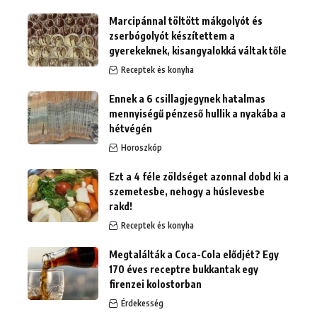
Marcipánnal töltött mákgolyót és
zserbógolyót készítettem a
gyerekeknek, kisangyalokká váltak tőle
Receptek és konyha
Ennek a 6 csillagjegynek hatalmas
mennyiségű pénzeső hullik a nyakába a
hétvégén
Horoszkóp
Ezt a 4 féle zöldséget azonnal dobd ki a
szemetesbe, nehogy a húslevesbe
rakd!
Receptek és konyha
Megtalálták a Coca-Cola elődjét? Egy
170 éves receptre bukkantak egy
firenzei kolostorban
Érdekesség