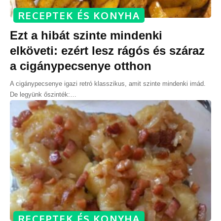
RECEPTEK ÉS KONYHA
Ezt a hibát szinte mindenki
elköveti: ezért lesz rágós és száraz
a cigánypecsenye otthon
A cigánypecsenye igazi retró klasszikus, amit szinte mindenki imád.
De legyünk őszinték:
…
RECEPTEK ÉS KONYHA