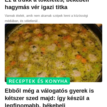
hagymás vér igazi titka
Vannak ételek, amik nem akarnak szépek lenni a közösségi
médiában, és véletlenül
…
RECEPTEK ÉS KONYHA
Ebből még a válogatós gyerek is
kétszer szed majd: így készül a
legfinomabb, békebeli