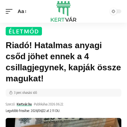
Aa
ÉLETMÓD
Riadó! Hatalmas anyagi
csőd jöhet ennek a 4
csillagjegynek, kapják össze
magukat!
3 perc olvasási idő
Szerző:
Kertvár.hu
Publikálva 2026.06.22.
Legutóbb frissítve: 2026/06/22 at 2:11 DU.