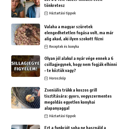
tönkretesz
Háztartási tippek
Valaha a magyar szüretek
elengedhetetlen fogása volt, ma már
alig akad, aki ilyen szokott főzni
Receptek és konyha
Olyan jól alakul a nyár vége ennek a 6
csillagjegynek, hogy nem fogják elhinni
– te köztük vagy?
Horoszkóp
Zseniális trükk a koszos grill
tisztítására: gyors, vegyszermentes
megoldás egyetlen konyhai
alapanyaggal
Háztartási tippek
Ezt a funkciót soha ne használd a