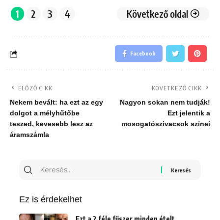
1
2
3
4
Következő oldal
Facebook
ELŐZŐ CIKK
KÖVETKEZŐ CIKK
Nekem bevált: ha ezt az egy
Nagyon sokan nem tudják!
dolgot a mélyhűtőbe
Ezt jelentik a
teszed, kevesebb lesz az
mosogatószivacsok színei
áramszámla
Keresés
erre:
Ez is érdekelhet
Ezt a 2 féle fűszer minden ételt