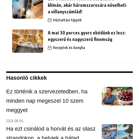
klímán, akár háromszorosára növelheti
a villanyszámlád!
Háztartási tippek
A mai 30 perces gyors ebédünk ez lesz:
egyszerű és nagyszerű finomság
Receptek és konyha
Hasonló cikkek
Ez történik a szervezetedben, ha
minden nap megeszel 10 szem
meggyet
2026.08.06.
Ha ezt csinálod a horvát és az olasz
strandokon, a helyiek a hátad