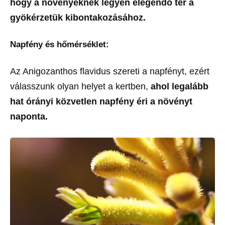
hogy a növényeknek legyen elegendő tér a
gyökérzetük kibontakozásához.
Napfény és hőmérséklet:
Az Anigozanthos flavidus szereti a napfényt, ezért
válasszunk olyan helyet a kertben,
ahol legalább
hat órányi közvetlen napfény éri a növényt
naponta.