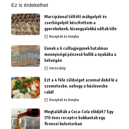
Ez is érdekelhet
Marcipánnal töltött mákgolyót és
zserbógolyót készítettem a
gyerekeknek, kisangyalokká váltak tőle
Receptek és konyha
Ennek a 6 csillagjegynek hatalmas
mennyiségű pénzeső hullik a nyakába a
hétvégén
Horoszkóp
Ezt a 4 féle zöldséget azonnal dobd ki a
szemetesbe, nehogy a húslevesbe
rakd!
Receptek és konyha
Megtalálták a Coca-Cola elődjét? Egy
170 éves receptre bukkantak egy
firenzei kolostorban