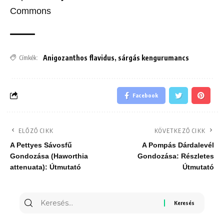
Commons
Anigozanthos flavidus
,
sárgás kengurumancs
Címkék:
Facebook
ELŐZŐ CIKK
KÖVETKEZŐ CIKK
A Pettyes Sávosfű
A Pompás Dárdalevél
Gondozása (Haworthia
Gondozása: Részletes
attenuata): Útmutató
Útmutató
Keresés
erre: