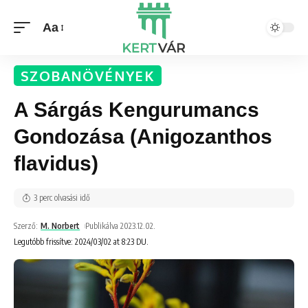
Aa
SZOBANÖVÉNYEK
A Sárgás Kengurumancs
Gondozása (Anigozanthos
flavidus)
3 perc olvasási idő
Szerző:
M. Norbert
Publikálva 2023.12.02.
Legutóbb frissítve: 2024/03/02 at 8:23 DU.