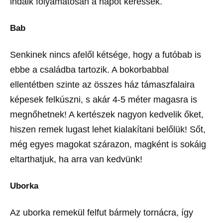
indáik folyamatosan a napot keressék.
Bab
Senkinek nincs afelől kétsége, hogy a futóbab is
ebbe a családba tartozik. A bokorbabbal
ellentétben szinte az összes ház támaszfalaira
képesek felkúszni, s akár 4-5 méter magasra is
megnőhetnek! A kertészek nagyon kedvelik őket,
hiszen remek lugast lehet kialakítani belőlük! Sőt,
még egyes magokat szárazon, magként is sokáig
eltarthatjuk, ha arra van kedvünk!
Uborka
Az uborka remekül felfut bármely tornácra, így