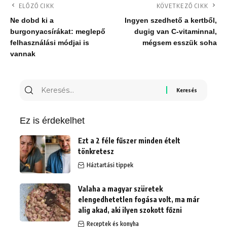
ELŐZŐ CIKK
KÖVETKEZŐ CIKK
Ne dobd ki a
Ingyen szedhető a kertből,
burgonyacsírákat: meglepő
dugig van C-vitaminnal,
felhasználási módjai is
mégsem esszük soha
vannak
Keresés
erre:
Ez is érdekelhet
Ezt a 2 féle fűszer minden ételt
tönkretesz
Háztartási tippek
Valaha a magyar szüretek
elengedhetetlen fogása volt, ma már
alig akad, aki ilyen szokott főzni
Receptek és konyha