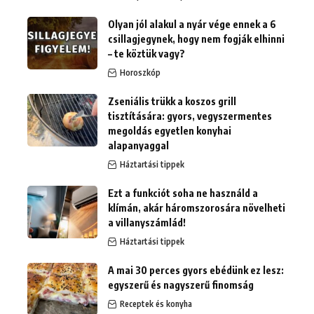
Olyan jól alakul a nyár vége ennek a 6
csillagjegynek, hogy nem fogják elhinni
– te köztük vagy?
Horoszkóp
Zseniális trükk a koszos grill
tisztítására: gyors, vegyszermentes
megoldás egyetlen konyhai
alapanyaggal
Háztartási tippek
Ezt a funkciót soha ne használd a
klímán, akár háromszorosára növelheti
a villanyszámlád!
Háztartási tippek
A mai 30 perces gyors ebédünk ez lesz:
egyszerű és nagyszerű finomság
Receptek és konyha