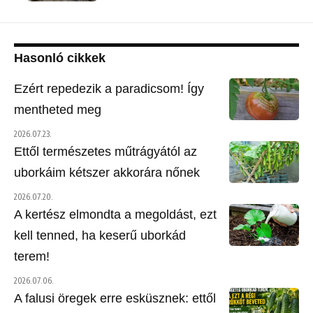
Hasonló cikkek
Ezért repedezik a paradicsom! Így
mentheted meg
2026.07.23.
Ettől természetes műtrágyától az
uborkáim kétszer akkorára nőnek
2026.07.20.
A kertész elmondta a megoldást, ezt
kell tenned, ha keserű uborkád
terem!
2026.07.06.
A falusi öregek erre esküsznek: ettől