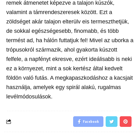
remek átmenetet képezve a talajon kúszók,
valamint a támrendeszeresek között. Ezt a
zöldséget akár talajon elterülv eis termeszthetjük,
de sokkal egészségesebb, finomabb, és több
termést ad, ha hálón futtatjuk fel! Mivel az uborka a
trópusokról származik, ahol gyakorta kúszott
felfele, a napfényt ekresve, ezért ideálisabb is neki
ez a környezet, mint a sok kertész által kedvelt
földön való futás. A megkapaszkodáshoz a kacsjait
használja, amelyek egy spirál alakú, rugalmas
levélmódosulások.
Facebook