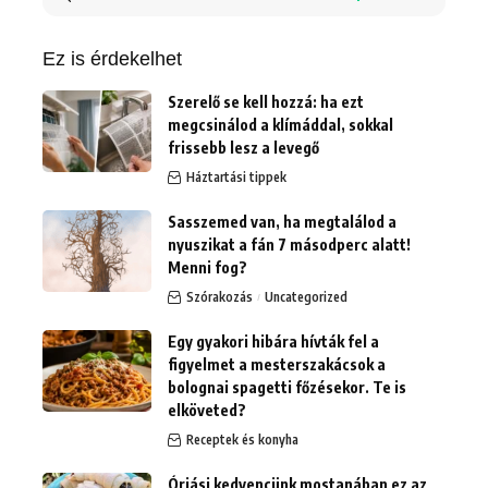
erre:
Ez is érdekelhet
Szerelő se kell hozzá: ha ezt
megcsinálod a klímáddal, sokkal
frissebb lesz a levegő
Háztartási tippek
Sasszemed van, ha megtalálod a
nyuszikat a fán 7 másodperc alatt!
Menni fog?
Szórakozás
Uncategorized
Egy gyakori hibára hívták fel a
figyelmet a mesterszakácsok a
bolognai spagetti főzésekor. Te is
elköveted?
Receptek és konyha
Óriási kedvencünk mostanában ez az