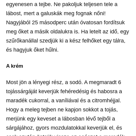
egyenesen a tejbe. Ne pakoljuk teljesen tele a
lábost, mert a galuskák meg fognak nőni!
Nagyjából 25 másodperc után óvatosan fordítsuk
meg őket a másik oldalukra is. Ha letelt az idő, egy
szűrőkanállal szedjük ki a kész felhőket egy tálra,
és hagyjuk őket hűlni.
A krém
Most jön a lényegi rész, a sodó. A megmaradt 6
tojássárgáját keverjük fehéredésig és habosra a
maradék cukorral, a vaníliával és a citromhéjjal.
Hogy a meleg tejben ne kapjon sokkot a tojás,
merjünk egy keveset a lábosban lévő tejből a
sárgájához, gyors mozdulatokkal keverjük el, és