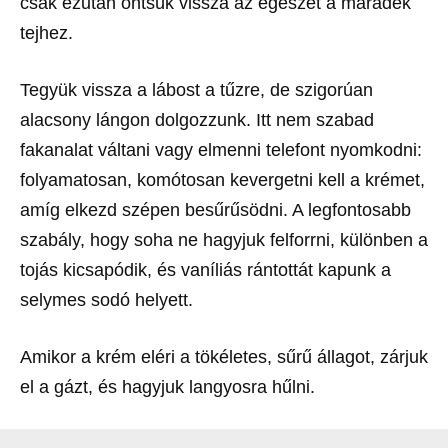
csak ezután öntsük vissza az egészet a maradék
tejhez.
Tegyük vissza a lábost a tűzre, de szigorúan
alacsony lángon dolgozzunk. Itt nem szabad
fakanalat váltani vagy elmenni telefont nyomkodni:
folyamatosan, komótosan kevergetni kell a krémet,
amíg elkezd szépen besűrűsödni. A legfontosabb
szabály, hogy soha ne hagyjuk felforrni, különben a
tojás kicsapódik, és vaníliás rántottát kapunk a
selymes sodó helyett.
Amikor a krém eléri a tökéletes, sűrű állagot, zárjuk
el a gázt, és hagyjuk langyosra hűlni.