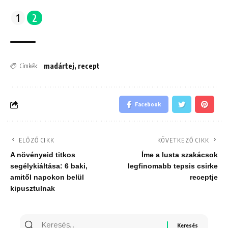
1
2
madártej
,
recept
Címkék:
Facebook
ELŐZŐ CIKK
KÖVETKEZŐ CIKK
A növényeid titkos
Íme a lusta szakácsok
segélykiáltása: 6 baki,
legfinomabb tepsis csirke
amitől napokon belül
receptje
kipusztulnak
Keresés