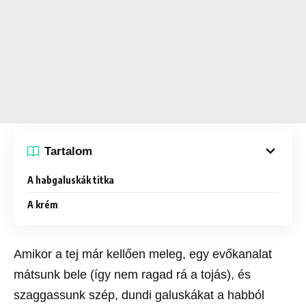
Tartalom
A habgaluskák titka
A krém
Amikor a tej már kellően meleg, egy evőkanalat
mátsunk bele (így nem ragad rá a tojás), és
szaggassunk szép, dundi galuskákat a habból