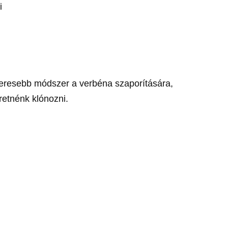
i
eresebb módszer a verbéna szaporítására,
etnénk klónozni.