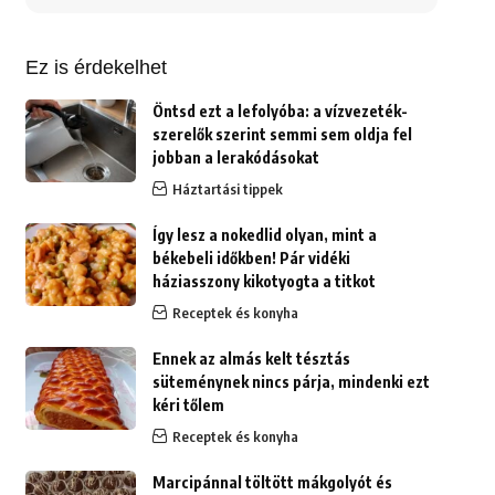
erre:
Ez is érdekelhet
Öntsd ezt a lefolyóba: a vízvezeték-
szerelők szerint semmi sem oldja fel
jobban a lerakódásokat
Háztartási tippek
Így lesz a nokedlid olyan, mint a
békebeli időkben! Pár vidéki
háziasszony kikotyogta a titkot
Receptek és konyha
Ennek az almás kelt tésztás
süteménynek nincs párja, mindenki ezt
kéri tőlem
Receptek és konyha
Marcipánnal töltött mákgolyót és