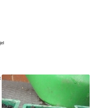
jel
t