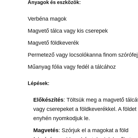
Anyagok és eszközök:
Verbéna magok
Magvető tálca vagy kis cserepek
Magvető földkeverék
Permetező vagy locsolókanna finom szórófej
Műanyag fólia vagy fedél a tálcához
Lépések:
Előkészítés
: Töltsük meg a magvető tálcá
vagy cserepeket a földkeverékkel. A földet
enyhén nyomkodjuk le.
Magvetés
: Szórjuk el a magokat a föld