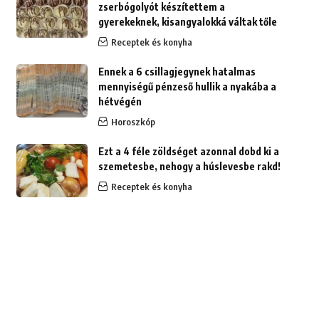
zserbógolyót készítettem a
gyerekeknek, kisangyalokká váltak tőle
Receptek és konyha
Ennek a 6 csillagjegynek hatalmas
mennyiségű pénzeső hullik a nyakába a
hétvégén
Horoszkóp
Ezt a 4 féle zöldséget azonnal dobd ki a
szemetesbe, nehogy a húslevesbe rakd!
Receptek és konyha