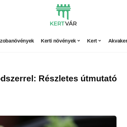
zobanövények
Kerti növények
Kert
Akvaker
dszerrel: Részletes útmutató