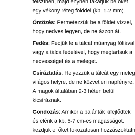
felszínén, majd enyhén takarjuk be őket
egy vékony réteg földdel (kb. 1-2 mm).
Öntözés
: Permetezzük be a földet vízzel,
hogy nedves legyen, de ne ázzon át.
Fedés
: Fedjük le a tálcát műanyag fóliával
vagy a tálca fedelével, hogy megtartsuk a
nedvességet és a meleget.
Csíráztatás
: Helyezzük a tálcát egy meleg
világos helyre, de ne közvetlen napfényre.
A magok általában 2-3 héten belül
kicsíráznak.
Gondozás
: Amikor a palánták kifejlődtek
és elérik a kb. 5-7 cm-es magasságot,
kezdjük el őket fokozatosan hozzászoktatn