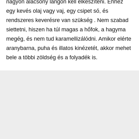
nagyon alacsony lángon kell elkészíteni. Ehhez
egy kevés olaj vagy vaj, egy csipet só, és
rendszeres keverésre van szükség . Nem szabad
siettetni, hiszen ha túl magas a hőfok, a hagyma
megég, és nem tud karamellizálódni. Amikor elérte
aranybarna, puha és illatos kinézetét, akkor mehet
bele a többi zöldség és a folyadék is.