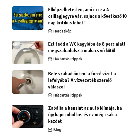
Elképzelhetetlen, ami erre a 4
csillagjegyre vár, sajnos a következő 10
nap kritikus lehet!
Horoszkóp
Ezt tedd a WC kagylóba és 8 perc alatt
megszabadulsz a makacs vízkőtől
Háztartási tippek
Bele szabad önteni a forró vizet a
lefolyóba? A vízvezeték szerelő
válaszol
Háztartási tippek
Zabálja a benzint az autó klímája, ha
így kapcsolod be, és ez még csak a
kezdet
Blog