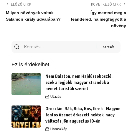
ELŐZŐ CIKK
KÖVETKEZŐ CIKK
Milyen növények voltak
Így mentsd meg a
Salamon király udvarában?
leandered, ha megfagyott a
növény
Keresés
erre:
Ez is érdekelhet
Nem Balaton, nem Hajdúszoboszló:
ezek a legjobb magyar strandok a
német turisták szerint
Utazás
Oroszlán, Rák, Bika, Kos, Ikrek – Nagyon
fontos üzenet érkezett nektek, nagy
változás jön augusztus 10-én
Horoszkóp