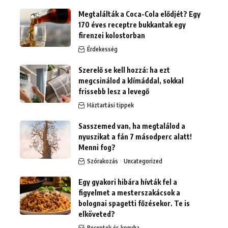
Megtalálták a Coca-Cola elődjét? Egy
170 éves receptre bukkantak egy
firenzei kolostorban
Érdekesség
Szerelő se kell hozzá: ha ezt
megcsinálod a klímáddal, sokkal
frissebb lesz a levegő
Háztartási tippek
Sasszemed van, ha megtalálod a
nyuszikat a fán 7 másodperc alatt!
Menni fog?
Szórakozás
Uncategorized
Egy gyakori hibára hívták fel a
figyelmet a mesterszakácsok a
bolognai spagetti főzésekor. Te is
elköveted?
Receptek és konyha