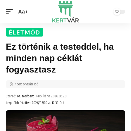
Aa
ÉLETMÓD
Ez történik a testeddel, ha
minden nap céklát
fogyasztasz
7 perc olvasási idő
Szerző:
M. Norbert
Publikálva 2026.05.20.
Legutóbb frissítve: 2026/05/20 at 12:39 DU.