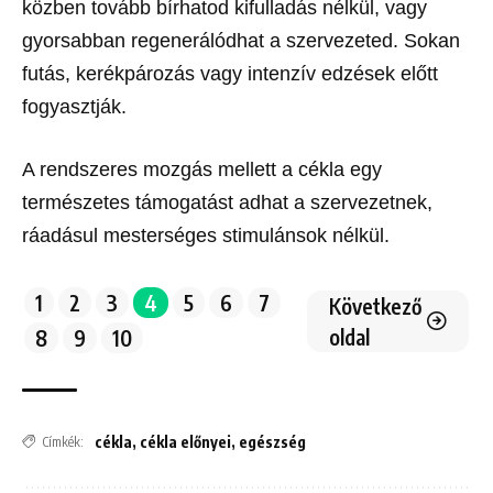
közben tovább bírhatod kifulladás nélkül, vagy
gyorsabban regenerálódhat a szervezeted. Sokan
futás, kerékpározás vagy intenzív edzések előtt
fogyasztják.
A rendszeres mozgás mellett a cékla egy
természetes támogatást adhat a szervezetnek,
ráadásul mesterséges stimulánsok nélkül.
1
2
3
4
5
6
7
Következő
oldal
8
9
10
cékla
,
cékla előnyei
,
egészség
Címkék: