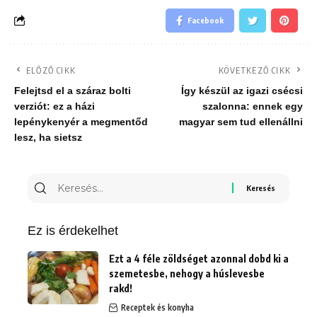
Facebook
ELŐZŐ CIKK
KÖVETKEZŐ CIKK
Felejtsd el a száraz bolti
Így készül az igazi csécsi
verziót: ez a házi
szalonna: ennek egy
lepénykenyér a megmentőd
magyar sem tud ellenállni
lesz, ha sietsz
Keresés
erre:
Ez is érdekelhet
Ezt a 4 féle zöldséget azonnal dobd ki a
szemetesbe, nehogy a húslevesbe
rakd!
Receptek és konyha