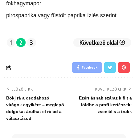
fokhagymapor
pirospaprika vagy füstölt paprika ízlés szerint
1
2
3
Következő oldal
Facebook
ELŐZŐ CIKK
KÖVETKEZŐ CIKK
Bökj rá a csodahozó
Ezért ásnak száraz kiflit a
virágok egyikére – meglepő
földbe a profi kertészek:
dolgokat árulhat el rólad a
zseniális a trükk
választásod