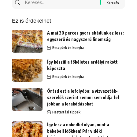
Keresés
erre:
Ez is érdekelhet
A mai 30 perces gyors ebédünk ez lesz:
egyszerű és nagyszerű finomság
Receptek és konyha
Így készül a tökéletes erdélyi rakott
káposzta
Receptek és konyha
Öntsd ezt a lefolyóba: a vízvezeték-
szerelők szerint semmi sem oldja fel
jobban a lerakódásokat
Háztartási tippek
Így lesz a nokedlid olyan, mint a
békebeli időkben! Pár vidéki