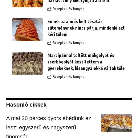
háziasszony kikotyogta a titkot
Receptek és konyha
Ennek az almás kelt tésztás
süteménynek nincs párja, mindenki ezt
kéri tőlem
Receptek és konyha
Marcipánnal töltött mákgolyót és
zserbógolyót készítettem a
gyerekeknek, kisangyalokká váltak tőle
Receptek és konyha
Hasonló cikkek
A mai 30 perces gyors ebédünk ez
lesz: egyszerű és nagyszerű
finomság