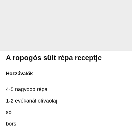
A ropogós sült répa receptje
Hozzávalók
4-5 nagyobb répa
1-2 evőkanál olívaolaj
só
bors