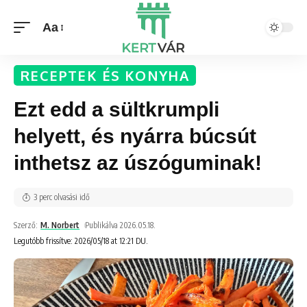
Aa
RECEPTEK ÉS KONYHA
Ezt edd a sültkrumpli
helyett, és nyárra búcsút
inthetsz az úszóguminak!
3 perc olvasási idő
Szerző:
M. Norbert
Publikálva 2026.05.18.
Legutóbb frissítve: 2026/05/18 at 12:21 DU.