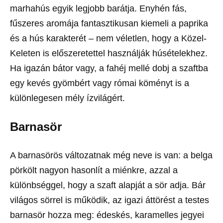
marhahús egyik legjobb barátja. Enyhén fás,
fűszeres aromája fantasztikusan kiemeli a paprika
és a hús karakterét – nem véletlen, hogy a Közel-
Keleten is előszeretettel használják húsételekhez.
Ha igazán bátor vagy, a fahéj mellé dobj a szaftba
egy kevés gyömbért vagy római köményt is a
különlegesen mély ízvilágért.
Barnasör
A barnasörös változatnak még neve is van: a belga
pörkölt nagyon hasonlít a miénkre, azzal a
különbséggel, hogy a szaft alapját a sör adja. Bár
világos sörrel is működik, az igazi áttörést a testes
barnasör hozza meg: édeskés, karamelles jegyei