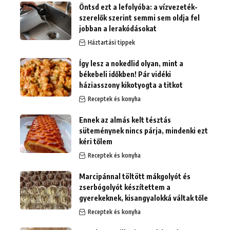
Öntsd ezt a lefolyóba: a vízvezeték-
szerelők szerint semmi sem oldja fel
jobban a lerakódásokat
Háztartási tippek
Így lesz a nokedlid olyan, mint a
békebeli időkben! Pár vidéki
háziasszony kikotyogta a titkot
Receptek és konyha
Ennek az almás kelt tésztás
süteménynek nincs párja, mindenki ezt
kéri tőlem
Receptek és konyha
Marcipánnal töltött mákgolyót és
zserbógolyót készítettem a
gyerekeknek, kisangyalokká váltak tőle
Receptek és konyha