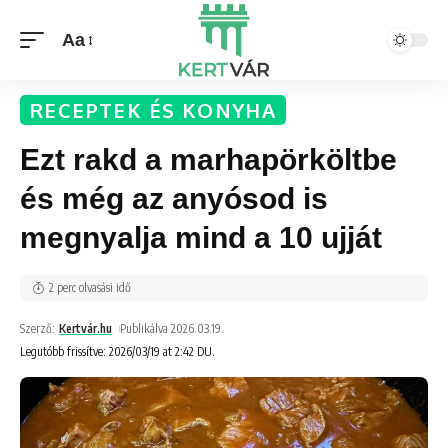
Aa
RECEPTEK ÉS KONYHA
Ezt rakd a marhapörköltbe
és még az anyósod is
megnyalja mind a 10 ujját
2 perc olvasási idő
Szerző:
Kertvár.hu
Publikálva 2026.03.19.
Legutóbb frissítve: 2026/03/19 at 2:42 DU.