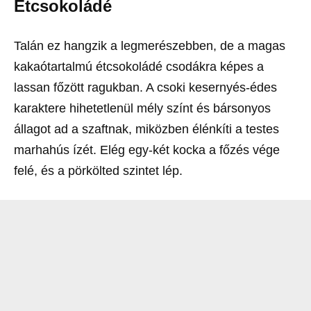
Étcsokoládé
Talán ez hangzik a legmerészebben, de a magas
kakaótartalmú étcsokoládé csodákra képes a
lassan főzött ragukban. A csoki kesernyés-édes
karaktere hihetetlenül mély színt és bársonyos
állagot ad a szaftnak, miközben élénkíti a testes
marhahús ízét. Elég egy-két kocka a főzés vége
felé, és a pörkölted szintet lép.