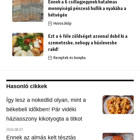
Ennek a 6 csillagjegynek hatalmas
mennyiségű pénzeső hullik a nyakába a
hétvégén
Horoszkóp
Ezt a 4 féle zöldséget azonnal dobd ki a
szemetesbe, nehogy a húslevesbe
rakd!
Receptek és konyha
Hasonló cikkek
Így lesz a nokedlid olyan, mint a
békebeli időkben! Pár vidéki
háziasszony kikotyogta a titkot
2026.08.07.
Ennek az almás kelt tésztás