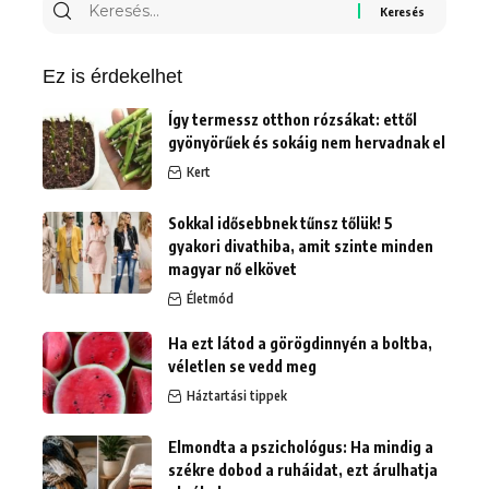
Keresés
erre:
Ez is érdekelhet
Így termessz otthon rózsákat: ettől
gyönyörűek és sokáig nem hervadnak el
Kert
Sokkal idősebbnek tűnsz tőlük! 5
gyakori divathiba, amit szinte minden
magyar nő elkövet
Életmód
Ha ezt látod a görögdinnyén a boltba,
véletlen se vedd meg
Háztartási tippek
Elmondta a pszichológus: Ha mindig a
székre dobod a ruháidat, ezt árulhatja