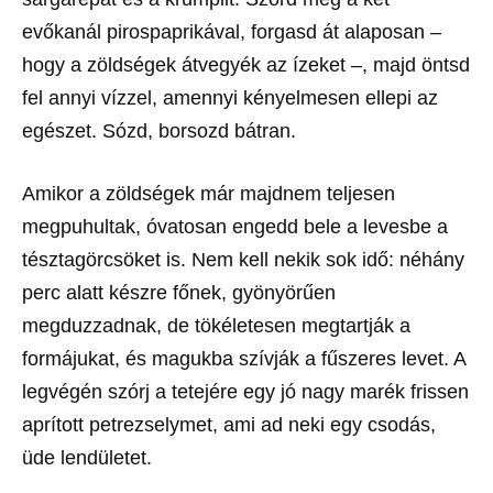
evőkanál pirospaprikával, forgasd át alaposan –
hogy a zöldségek átvegyék az ízeket –, majd öntsd
fel annyi vízzel, amennyi kényelmesen ellepi az
egészet. Sózd, borsozd bátran.
Amikor a zöldségek már majdnem teljesen
megpuhultak, óvatosan engedd bele a levesbe a
tésztagörcsöket is. Nem kell nekik sok idő: néhány
perc alatt készre főnek, gyönyörűen
megduzzadnak, de tökéletesen megtartják a
formájukat, és magukba szívják a fűszeres levet. A
legvégén szórj a tetejére egy jó nagy marék frissen
aprított petrezselymet, ami ad neki egy csodás,
üde lendületet.