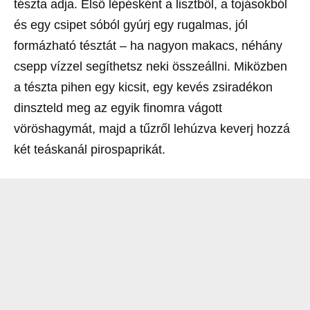
tészta adja. Első lépésként a lisztből, a tojásokból
és egy csipet sóból gyúrj egy rugalmas, jól
formázható tésztát – ha nagyon makacs, néhány
csepp vízzel segíthetsz neki összeállni. Miközben
a tészta pihen egy kicsit, egy kevés zsiradékon
dinszteld meg az egyik finomra vágott
vöröshagymát, majd a tűzről lehúzva keverj hozzá
két teáskanál pirospaprikát.