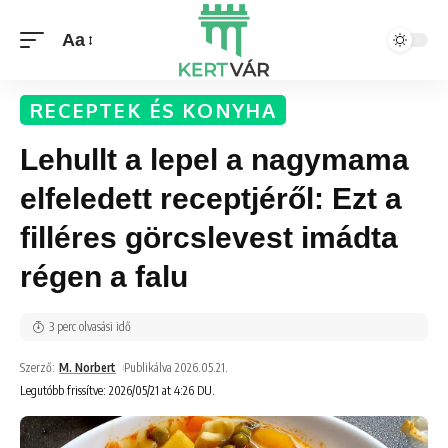
Aa
RECEPTEK ÉS KONYHA
Lehullt a lepel a nagymama
elfeledett receptjéről: Ezt a
filléres görcslevest imádta
régen a falu
3 perc olvasási idő
Szerző:
M. Norbert
Publikálva 2026.05.21.
Legutóbb frissítve: 2026/05/21 at 4:26 DU.