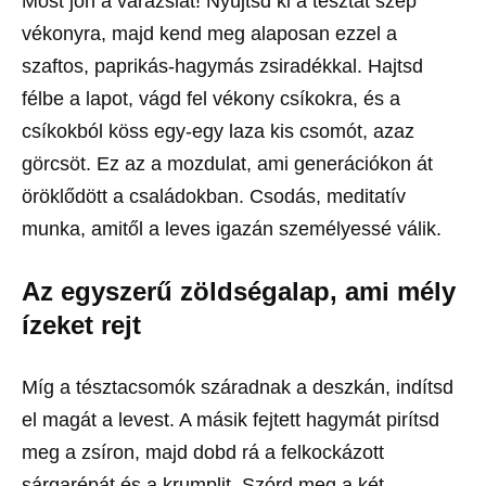
Most jön a varázslat! Nyújtsd ki a tésztát szép
vékonyra, majd kend meg alaposan ezzel a
szaftos, paprikás-hagymás zsiradékkal. Hajtsd
félbe a lapot, vágd fel vékony csíkokra, és a
csíkokból köss egy-egy laza kis csomót, azaz
görcsöt. Ez az a mozdulat, ami generációkon át
öröklődött a családokban. Csodás, meditatív
munka, amitől a leves igazán személyessé válik.
Az egyszerű zöldségalap, ami mély
ízeket rejt
Míg a tésztacsomók száradnak a deszkán, indítsd
el magát a levest. A másik fejtett hagymát pirítsd
meg a zsíron, majd dobd rá a felkockázott
sárgarépát és a krumplit. Szórd meg a két