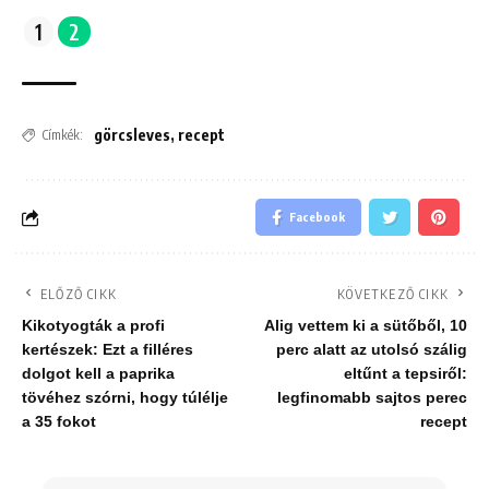
1
2
görcsleves
,
recept
Címkék:
Facebook
ELŐZŐ CIKK
KÖVETKEZŐ CIKK
Kikotyogták a profi
Alig vettem ki a sütőből, 10
kertészek: Ezt a filléres
perc alatt az utolsó szálig
dolgot kell a paprika
eltűnt a tepsiről:
tövéhez szórni, hogy túlélje
legfinomabb sajtos perec
a 35 fokot
recept