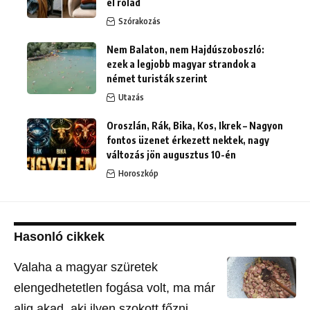
el rólad
Szórakozás
Nem Balaton, nem Hajdúszoboszló:
ezek a legjobb magyar strandok a
német turisták szerint
Utazás
Oroszlán, Rák, Bika, Kos, Ikrek – Nagyon
fontos üzenet érkezett nektek, nagy
változás jön augusztus 10-én
Horoszkóp
Hasonló cikkek
Valaha a magyar szüretek
elengedhetetlen fogása volt, ma már
alig akad, aki ilyen szokott főzni